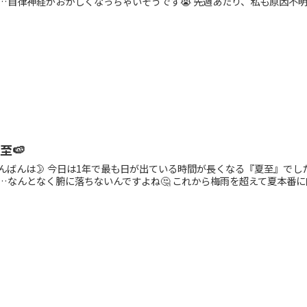
…自律神経がおかしくなっちゃいそうです😭 先週あたり、私も原因不明の
至🍉
んばんは🌛 今日は1年で最も日が出ている時間が長くなる『夏至』でし
…なんとなく腑に落ちないんですよね🤔 これから梅雨を超えて夏本番に