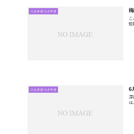
ハルキのつぶやき
こ
短
6
ハルキのつぶやき
深
は