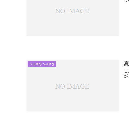
り
夏
ハルキのつぶやき
こ
が