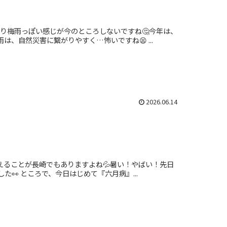
まり梅雨っぽい感じが今のところしないですね🤔今年は、
、自然災害に繋がりやすく…怖いですね😫 ...
2026.06.14
超えることが長崎でもありますよね💦暑い！やばい！先日
👀 ところで、今日はじめて『六月病』...