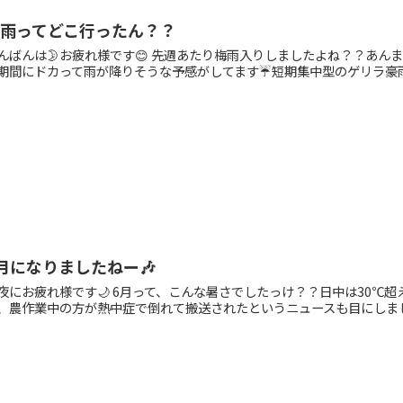
梅雨ってどこ行ったん？？
んばんは🌛お疲れ様です😊 先週あたり梅雨入りしましたよね？？あん
期間にドカって雨が降りそうな予感がしてます☔短期集中型のゲリラ豪雨は
月になりましたねー🎶
夜にお疲れ様です🌙 6月って、こんな暑さでしたっけ？？日中は30℃
、農作業中の方が熱中症で倒れて搬送されたというニュースも目にしました