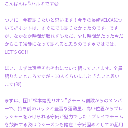
こんばんは✋ハルキです😊
ついに…今夜語りたいと思います！今季の長崎VELCAにつ
いて🏀ホントは、すぐにでも語りたかったのです。です
が、なかなか時間が取れず💦ただ、少し時間がたった今だ
からこそ冷静になって語れると思うのです🍀ではでは、
LET’S GO!!
ほい、まずは選手それぞれについて語っていきます。全員
語りたいところですが…10人くらいにしときたいと思い
ます(笑)
まずは、#️⃣1″松本健児リオン”🏀チーム創設からのメンバ
ーで、持ち前のガッツと豊富な運動量、高い位置からプレ
ッシャーをかけられる守備が魅力でした！プレイでチーム
を鼓舞する姿は今シーズンも健在！守備固めとしての起用