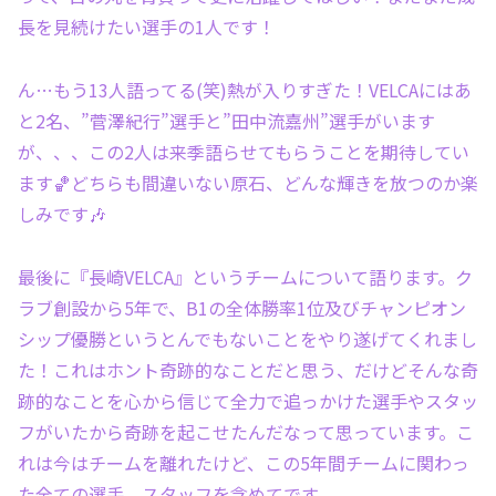
長を見続けたい選手の1人です！
ん…もう13人語ってる(笑)熱が入りすぎた！VELCAにはあ
と2名、”菅澤紀行”選手と”田中流嘉州”選手がいます
が、、、この2人は来季語らせてもらうことを期待してい
ます🏀どちらも間違いない原石、どんな輝きを放つのか楽
しみです🎶
最後に『長崎VELCA』というチームについて語ります。ク
ラブ創設から5年で、B1の全体勝率1位及びチャンピオン
シップ優勝というとんでもないことをやり遂げてくれまし
た！これはホント奇跡的なことだと思う、だけどそんな奇
跡的なことを心から信じて全力で追っかけた選手やスタッ
フがいたから奇跡を起こせたんだなって思っています。こ
れは今はチームを離れたけど、この5年間チームに関わっ
た全ての選手、スタッフを含めてです。