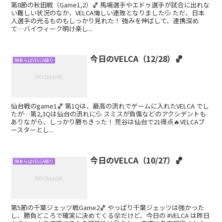
第8節の秋田戦（Game1,2）🏀 馬場選手やエドゥ選手が試合に出れな
い難しい状況のなか、VELCA悔しい連敗となりました💦 ただ、日本
人選手の光るものもしっかり見れた！ 強みを伸ばして、連携深め
て…バイウィーク明け楽し...
今日のVELCA（12/28）🏀
隙あらばVELCA語り
仙台戦のgame1🏀 第1Qは、最高の流れでゲームに入れたVELCA でし
たが…第2,3Qは仙台の流れに💦 スミスが負傷などのアクシデントも
ありながら、しっかり勝ちきった！ 荒谷は仙台で21得点🔥VELCAブ
ースターとし...
今日のVELCA（10/27）🏀
隙あらばVELCA語り
第5節の千葉ジェッツ戦Game2🏀 やっぱり千葉ジェッツは強かった
し、勝負どころで確実に決めてくる😵だけど、今日の #VELCA は昨日