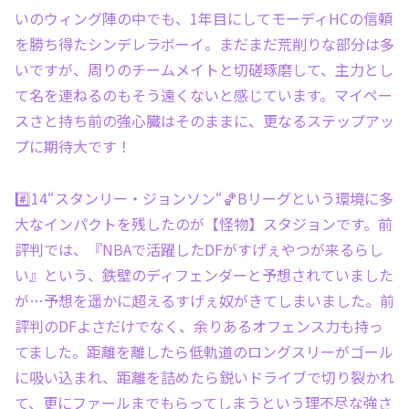
いのウィング陣の中でも、1年目にしてモーディHCの信頼
を勝ち得たシンデレラボーイ。まだまだ荒削りな部分は多
いですが、周りのチームメイトと切磋琢磨して、主力とし
て名を連ねるのもそう遠くないと感じています。マイペー
スさと持ち前の強心臓はそのままに、更なるステップアッ
プに期待大です！
#️⃣14“スタンリー・ジョンソン“🏀Bリーグという環境に多
大なインパクトを残したのが【怪物】スタジョンです。前
評判では、『NBAで活躍したDFがすげぇやつが来るらし
い』という、鉄壁のディフェンダーと予想されていました
が…予想を遥かに超えるすげぇ奴がきてしまいました。前
評判のDFよさだけでなく、余りあるオフェンス力も持っ
てました。距離を離したら低軌道のロングスリーがゴール
に吸い込まれ、距離を詰めたら鋭いドライブで切り裂かれ
て、更にファールまでもらってしまうという理不尽な強さ