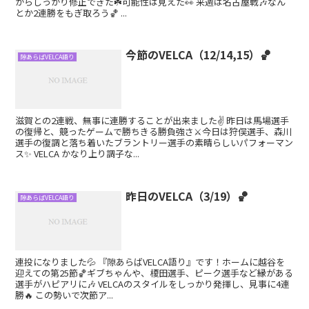
からしっかり修正できた☘️可能性は見えた👀 来週は名古屋戦🎶なん
とか2連勝をもぎ取ろう🏀 ...
今節のVELCA（12/14,15）🏀
隙あらばVELCA語り
滋賀との2連戦、無事に連勝することが出来ました✌️ 昨日は馬場選手
の復帰と、競ったゲームで勝ちきる勝負強さ⚔️今日は狩俣選手、森川
選手の復調と落ち着いたブラントリー選手の素晴らしいパフォーマン
ス✨ VELCA かなり上り調子な...
昨日のVELCA（3/19）🏀
隙あらばVELCA語り
連投になりました💦 『隙あらばVELCA語り』です！ホームに越谷を
迎えての第25節🏀ギブちゃんや、榎田選手、ピーク選手など縁がある
選手がハピアリに🎶 VELCAのスタイルをしっかり発揮し、見事に4連
勝🔥 この勢いで次節ア...