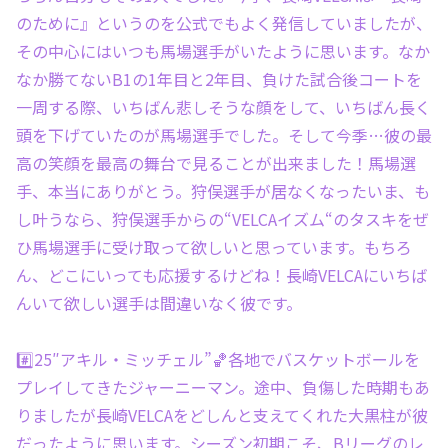
のために』というのを公式でもよく発信していましたが、
その中心にはいつも馬場選手がいたように思います。なか
なか勝てないB1の1年目と2年目、負けた試合後コートを
一周する際、いちばん悲しそうな顔をして、いちばん長く
頭を下げていたのが馬場選手でした。そして今季…彼の最
高の笑顔を最高の舞台で見ることが出来ました！馬場選
手、本当にありがとう。狩俣選手が居なくなったいま、も
し叶うなら、狩俣選手からの“VELCAイズム“のタスキをぜ
ひ馬場選手に受け取って欲しいと思っています。もちろ
ん、どこにいっても応援するけどね！長崎VELCAにいちば
んいて欲しい選手は間違いなく彼です。
#️⃣25″アキル・ミッチェル”🏀各地でバスケットボールを
プレイしてきたジャーニーマン。途中、負傷した時期もあ
りましたが長崎VELCAをどしんと支えてくれた大黒柱が彼
だったように思います。シーズン初期こそ、Bリーグのレ