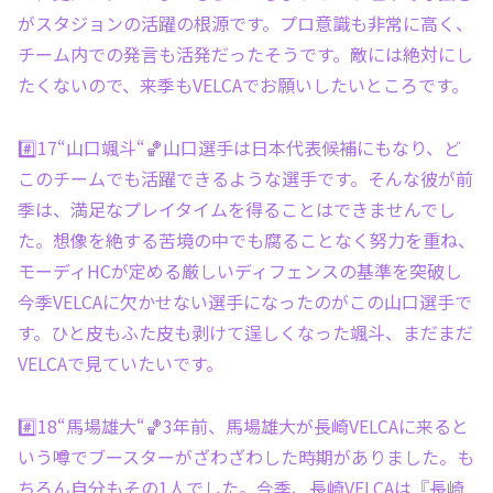
がスタジョンの活躍の根源です。プロ意識も非常に高く、
チーム内での発言も活発だったそうです。敵には絶対にし
たくないので、来季もVELCAでお願いしたいところです。
#️⃣17“山口颯斗“🏀山口選手は日本代表候補にもなり、ど
このチームでも活躍できるような選手です。そんな彼が前
季は、満足なプレイタイムを得ることはできませんでし
た。想像を絶する苦境の中でも腐ることなく努力を重ね、
モーディHCが定める厳しいディフェンスの基準を突破し
今季VELCAに欠かせない選手になったのがこの山口選手で
す。ひと皮もふた皮も剥けて逞しくなった颯斗、まだまだ
VELCAで見ていたいです。
#️⃣18“馬場雄大“🏀3年前、馬場雄大が長崎VELCAに来ると
いう噂でブースターがざわざわした時期がありました。も
ちろん自分もその1人でした。今季、長崎VELCAは『長崎