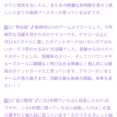
かりと怪我を治したら、またあの綺麗な放物線を見せて欲
しいと全ての長崎ブースターが思っているはずです。
#️⃣11“熊谷航“🏀長崎VELCAのゲームメイカーとして、今年
鮮烈な活躍を見せたのがクマコーです。クマコー以上に
VELCAスタイルに適したポイントガードはいないのではな
いか…そう思わせるほどの活躍でした。前線からのバチバ
チのディフェンス、高確率のスリー、そしてリバウンドや
ルーズボールに躊躇なく飛び込める執着心！個人的には最
高のポイントガードだと思っています。クマコーがいると
チームが落ち着きます。冷静沈着な長崎の頭脳。来季も見
たい！！
#️⃣13“星川堅信“🏀この3年間でいちばん成長したのがJB
ですが、この1年間に限っていちばん成長したのはこの星
川選手だと個人的に思っています！ただでさえタレント揃