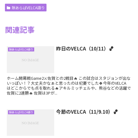
隙あらばVELCA語り
関連記事
昨日のVELCA（10/11）🏀
隙あらばVELCA語り
ホーム開幕戦Game2⚔️佐賀との2戦目🔥 この試合はスタジョンが出な
いっぽい！？大丈夫かなぁと思ったのは杞憂でした🍀今年のVELCA
はどこからでも点を取れる🔥アキルミッチェルや、熊谷などの活躍で
佐賀に2連勝🔥 佐賀は3Pが...
今節のVELCA（11/9.10）🏀
隙あらばVELCA語り