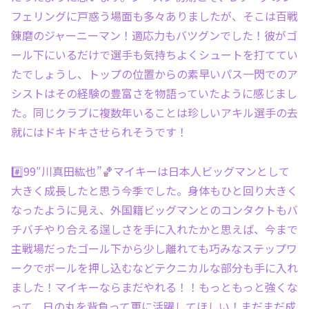
フェリングに戸惑う場面も多々ありましたが、そこは百戦
錬磨のジャーニーマン！適応力もバツグンでした！彼がゴ
ール下にいるだけで選手も気持ちよくシュートを打ててい
たでしょうし、トップの位置からの素早いパス一閃でのア
シストはその経験の豊富さを物語っていたように感じまし
た。同じクラブに複数年いることは珍しいアキル選手の去
就にはドキドキさせられそうです！
#️⃣99″川真田紘也”🏀マイキーは日本人ビッグマンとして
大きく成長したと思う今季でした。身体もひと回り大きく
なったように見え、外国籍ビッグマンとのコンタクトもバ
チバチやり合える逞しさを手に入れたかと思えば、今まで
主戦場だったゴール下から少し離れても巧みなステップワ
ークでボールを押し込むなどテクニカルな部分も手に入れ
ました！マイキーならまだやれる！！もっともっと強くな
って、日の丸を背負って更に活躍してほしい！まだまだ成