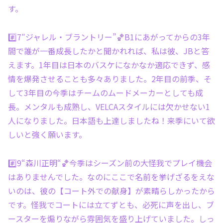
す。
#️⃣7″ジャレル・ブラントリー”🏀B1にあがってからの3年
間で誰が一番成長したかと聞かれれば、私は彼、JBと答
えます。1年目は日本のバスケになかなか適応できず、感
情を爆発させることも多々ありました。2年目の前季、そ
して3年目の今季はチームのムードメーカーとしても成
長。メンタルも成熟し、VELCAスタイルには欠かせない1
人になりました。日本語も上達しましたね！来季にいて欲
しいと強く願います。
#️⃣9“森川正明“🏀今季はシーズン前の大怪我でプレイ機会
はありませんでした。なのにここで名前を挙げざるをえな
いのは、彼の【コート外での献身】が素晴らしかったから
です。怪我でコートには立てずとも、必死に声を出し、ブ
ースターを煽りながら雰囲気を盛り上げていました。しっ