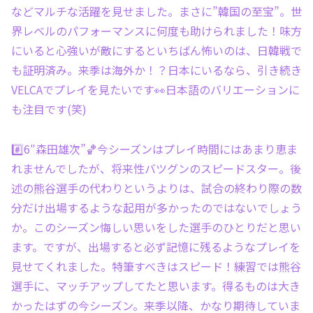
などマルチな活躍を見せました。まさに”韓国の至宝”。世
界レベルのパフォーマンスに何度も助けられました！味方
にいると心強いが敵にするといちばん怖いのは、日韓戦で
も証明済み。来季は海外か！？日本にいるなら、引き続き
VELCAでプレイを見たいです👀日本語のバリエーションに
も注目です(笑)
#️⃣6″森田雄次”🏀今シーズンはプレイ時間にはあまり恵ま
れませんでしたが、将来性バツグンのスピードスター。後
述の熊谷選手の代わりというよりは、試合の終わり際の数
分だけ出場するような起用が多かったのではないでしょう
か。このシーズン悔しい思いをした選手のひとりだと思い
ます。ですが、出場すると必ず記憶に残るようなプレイを
見せてくれました。特筆すべきはスピード！練習では熊谷
選手に、マッチアップしてたと思います。得るものは大き
かったはずの今シーズン。来季以降、かなり期待していま