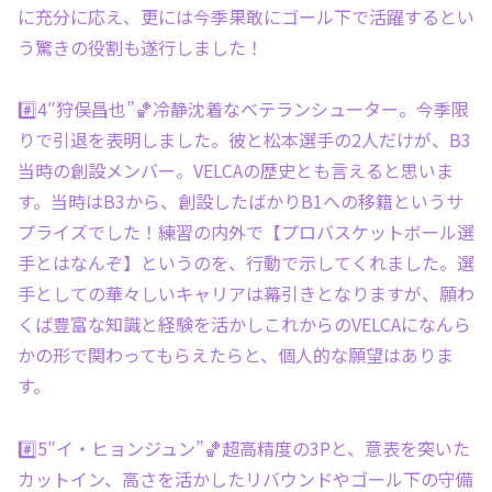
に充分に応え、更には今季果敢にゴール下で活躍するとい
う驚きの役割も遂行しました！
#️⃣4″狩俣昌也”🏀冷静沈着なベテランシューター。今季限
りで引退を表明しました。彼と松本選手の2人だけが、B3
当時の創設メンバー。VELCAの歴史とも言えると思いま
す。当時はB3から、創設したばかりB1への移籍というサ
プライズでした！練習の内外で【プロバスケットボール選
手とはなんぞ】というのを、行動で示してくれました。選
手としての華々しいキャリアは幕引きとなりますが、願わ
くば豊富な知識と経験を活かしこれからのVELCAになんら
かの形で関わってもらえたらと、個人的な願望はありま
す。
#️⃣5″イ・ヒョンジュン”🏀超高精度の3Pと、意表を突いた
カットイン、高さを活かしたリバウンドやゴール下の守備