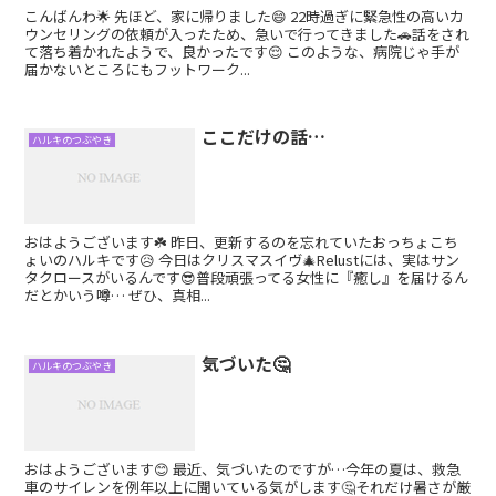
こんばんわ🌟 先ほど、家に帰りました😄 22時過ぎに緊急性の高いカ
ウンセリングの依頼が入ったため、急いで行ってきました🚗話をされ
て落ち着かれたようで、良かったです😌 このような、病院じゃ手が
届かないところにもフットワーク...
ここだけの話…
ハルキのつぶやき
おはようございます☘️ 昨日、更新するのを忘れていたおっちょこち
ょいのハルキです😥 今日はクリスマスイヴ🎄Relustには、実はサン
タクロースがいるんです😎普段頑張ってる女性に『癒し』を届けるん
だとかいう噂… ぜひ、真相...
気づいた🤔
ハルキのつぶやき
おはようございます😊 最近、気づいたのですが…今年の夏は、救急
車のサイレンを例年以上に聞いている気がします🤔それだけ暑さが厳