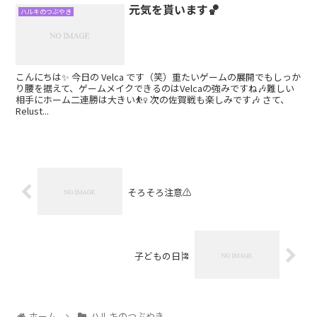
元気を貰います🏀
ハルキのつぶやき
こんにちは✨ 今日の Velca です（笑）重たいゲームの展開でもしっか
り腰を据えて、ゲームメイクできるのはVelcaの強みですね🎶難しい
相手にホーム二連勝は大きい⛹️‍♀️ 次の佐賀戦も楽しみです🎶 さて、
Relust...
そろそろ注意⚠️
子どもの日🎏
ホーム
ハルキのつぶやき