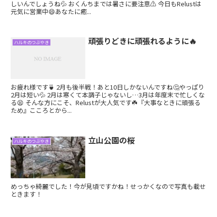
しいんでしょうね💦 おくんちまでは暑さに要注意⚠️ 今日もRelustは
元気に営業中😄あなたに癒...
頑張りどきに頑張れるように🔥
ハルキのつぶやき
お疲れ様です🍵 2月も後半戦！あと10日しかないんですね🤔やっぱり
2月は短い💦 2月は寒くて本調子じゃないし…3月は年度末で忙しくな
る😫 そんな方にこそ、Relustが大人気です☘️『大事なときに頑張る
ため』こころとから...
立山公園の桜
ハルキのつぶやき
めっちゃ綺麗でした！今が見頃ですかね！せっかくなので写真も載せ
ときます！