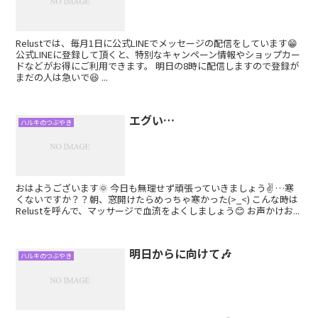
Relustでは、毎月1日に公式LINEでメッセージの配信をしています😁
公式LINEに登録して頂くと、特別なキャンペーン情報やショップカー
ドなどがお得にご利用できます。 明日の8時に配信しますので登録が
まだの人は急いで😆 ...
エグい…
ハルキのつぶやき
おはようございます🌞 今日も無理せず頑張っていきましょう✌️ …寒
くないですか？？朝、窓開けたらめっちゃ寒かった(>_<) こんな時は
Relustを呼んで、マッサージで血流をよくしましょう😊 お声かけお...
明日からに向けて🎶
ハルキのつぶやき