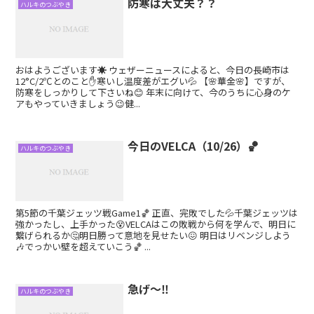
防寒は大丈夫？？
ハルキのつぶやき
おはようございます☀️ ウェザーニュースによると、今日の長崎市は
12°C/2℃とのこと✋寒いし温度差がエグい💦 【🌸華金🌸】ですが、
防寒をしっかりして下さいね😊 年末に向けて、今のうちに心身のケ
アもやっていきましょう😉健...
今日のVELCA（10/26）🏀
ハルキのつぶやき
第5節の千葉ジェッツ戦Game1🏀 正直、完敗でした💦千葉ジェッツは
強かったし、上手かった😵VELCAはこの敗戦から何を学んで、明日に
繋げられるか🤔明日勝って意地を見せたい😖 明日はリベンジしよう
🎶でっかい壁を超えていこう🏀 ...
急げ〜‼️
ハルキのつぶやき