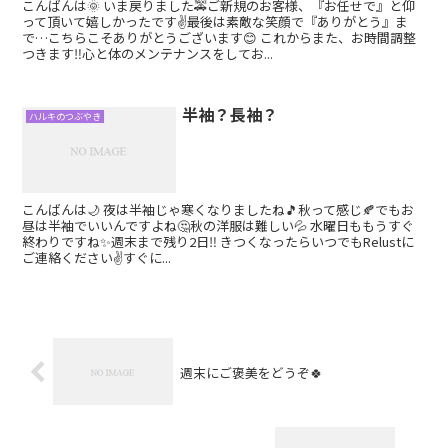
こんばんは🌞 いま戻りました🚕ご新規のお客様、『お任せで』と仰
って頂いて嬉しかったです✌️最後は素敵な笑顔で『ありがとう』ま
で…こちらこそありがとうございます😊 これからまた、お時間調整
つきます‼️心と体のメンテナンスをしてお...
半袖？長袖？
ハルキのつぶやき
こんばんは🌙 夜は半袖じゃ寒くなりましたね🎵秋って感じ🍂でもお
昼は半袖でいいんですよね🤔秋の洋服は難しい💦 水曜日ももうすぐ
終わりですね✨週末まで残り2日‼️ きつくなったらいつでもRelustに
ご連絡ください✌️すぐに...
週末にご褒美をどうぞ🍀