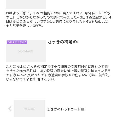
おはようございます☘️ 本格的にGWに突入ですね🎶5月5日の『こども
の日』しか分からなかったので調べてみました👀3日は憲法記念日、4
日はみどりの日らしいです😎1つ勉強になりました✨ GWもRelustは
全力営業☘️楽しいGWを...
さっきの補足✍️
ハルキのつぶやき
こんにちは🌞 さっきの補足です☘️長崎市の文教町付近に現れた刃物
を持った60代男性は、あの投稿の直後に浦上署の警官に捕まったそう
です😉 ほんと良かったです😊近隣の学校やお住まいの方は、気が気
じゃないですよね💦 春はこうい...
まさかのレッドカード🟥