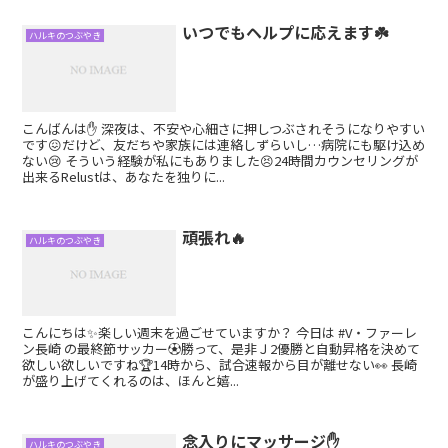
いつでもヘルプに応えます☘️
ハルキのつぶやき
こんばんは✋ 深夜は、不安や心細さに押しつぶされそうになりやすい
です😖だけど、友だちや家族には連絡しずらいし…病院にも駆け込め
ない😢 そういう経験が私にもありました😣24時間カウンセリングが
出来るRelustは、あなたを独りに...
頑張れ🔥
ハルキのつぶやき
こんにちは✨楽しい週末を過ごせていますか？ 今日は #V・ファーレ
ン長崎 の最終節サッカー⚽勝って、是非Ｊ2優勝と自動昇格を決めて
欲しい欲しいですね🏆14時から、試合速報から目が離せない👀 長崎
が盛り上げてくれるのは、ほんと嬉...
念入りにマッサージ✋
ハルキのつぶやき