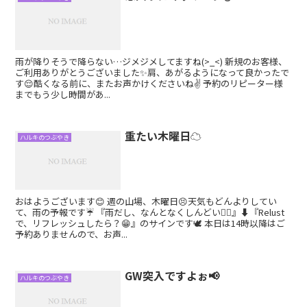
雨が降りそうで降らない…ジメジメしてますね(>_<) 新規のお客様、
ご利用ありがとうございました✨肩、あがるようになって良かったで
す😌酷くなる前に、またお声かけくださいね✌️ 予約のリピーター様
までもう少し時間があ...
重たい木曜日☁
ハルキのつぶやき
おはようございます😊 週の山場、木曜日😣天気もどんよりしてい
て、雨の予報です☔ 『雨だし、なんとなくしんどい😮‍💨』⬇『Relust
で、リフレッシュしたら？😁』のサインです🕊 本日は14時以降はご
予約ありませんので、お声...
GW突入ですよぉ📢
ハルキのつぶやき