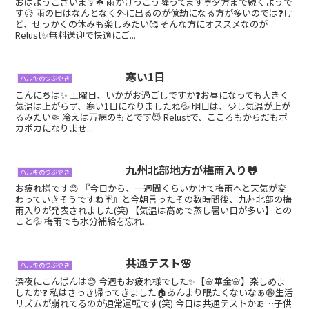
おはようございます☘️ 雨がけっこう降ってます☔夕方まで続くようで
す😥 雨の日はなんとなく外に出るのが億劫になる方が多いのでは❓け
ど、せっかくの休みも楽しみたい🥰 そんな方にオススメなのが
Relust✨無料送迎で快適にご...
寒い1日
ハルキのつぶやき
こんにちは✨ 土曜日、いかがお過ごしですか❓お昼になっても大きく
気温は上がらず、寒い1日になりましたね💦 明日は、少し気温が上が
るみたい🤏 冷えは万病のもとです😈 Relustで、こころもからだもポ
カポカになりませ...
九州北部地方が梅雨入り🐸
ハルキのつぶやき
お疲れ様です😊 『今日から、一週間くらいかけて梅雨へと天気が変
わっていきそうですね☔』と今朝言ったその数時間後、九州北部の梅
雨入りが発表されました(笑) 【気温は高めで蒸し暑い日が多い】との
こと💦 梅雨でも水分補給を忘れ...
共通テスト🌸
ハルキのつぶやき
深夜にこんばんは😊 今週もお疲れ様でした✨【🌸華金🌸】楽しめま
したか❓ 私はさっき帰ってきました🏠あんまり眠たくないなぁ😁生活
リズムが崩れてるのが通常運転です(笑) 今日は共通テストかぁ…子供