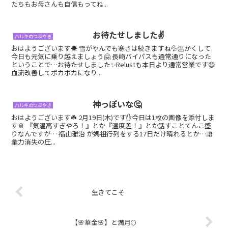
たちもお母さんも自信もってね...
お待たせしました✌️
ハルキのつぶやき
おはようございます☀ 雪がやんでも寒さは続きますね💦温かくして
今日も元気に乗り越えましょう🤗 長崎バイパスも通常通りになった
ということで…お待たせしました✨Relustも本日より通常営業です😄
血流改善してポカポカになり...
神っぽいな🤔
ハルキのつぶやき
おはようございます☘️ 2月19日(木)です✋今日は1枚の画像を添付しま
す📎 『気温高すぎやろ！』とか『温度差！』とか話すことてんこ盛
りなんですが… 福山雅治 が媽祖行列をする17日だけ晴れるとか…語
彙力消失の圧...
生きてこそ
【🌸華金🌸】と満月🌕