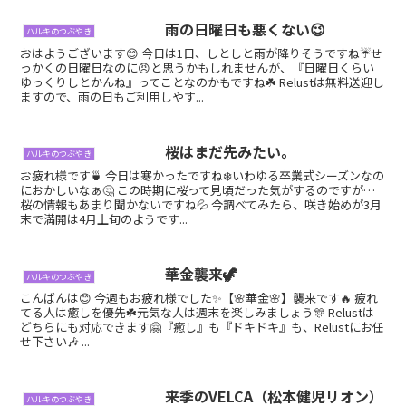
雨の日曜日も悪くない😉
ハルキのつぶやき
おはようございます😊 今日は1日、しとしと雨が降りそうですね☔せ
っかくの日曜日なのに😠と思うかもしれませんが、『日曜日くらい
ゆっくりしとかんね』ってことなのかもですね☘️ Relustは無料送迎し
ますので、雨の日もご利用しやす...
桜はまだ先みたい。
ハルキのつぶやき
お疲れ様です🍵 今日は寒かったですね❄️いわゆる卒業式シーズンなの
におかしいなぁ🤔 この時期に桜って見頃だった気がするのですが…
桜の情報もあまり聞かないですね💦 今調べてみたら、咲き始めが3月
末で満開は4月上旬のようです...
華金襲来🦖
ハルキのつぶやき
こんばんは😊 今週もお疲れ様でした✨【🌸華金🌸】襲来です🔥 疲れ
てる人は癒しを優先☘️元気な人は週末を楽しみましょう🎊 Relustは
どちらにも対応できます🤗『癒し』も『ドキドキ』も、Relustにお任
せ下さい🎶 ...
来季のVELCA（松本健児リオン）
ハルキのつぶやき