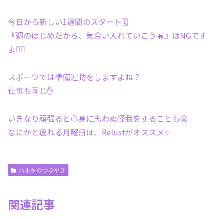
今日から新しい1週間のスタート🗓
『週のはじめだから、気合い入れていこう🔥』はNGです
よ🙅‍♂️
スポーツでは準備運動をしますよね？
仕事も同じ✋
いきなり頑張ると心身に思わぬ怪我をすることも😰
なにかと疲れる月曜日は、Relustがオススメ✨
ハルキのつぶやき
関連記事