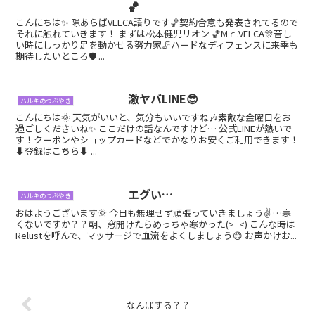
🏀
こんにちは✨ 隙あらばVELCA語りです🏀契約合意も発表されてるので
それに触れていきます！ まずは松本健児リオン 🏀Mｒ.VELCA🎊苦し
い時にしっかり足を動かせる努力家🦵ハードなディフェンスに来季も
期待したいところ🛡 ...
激ヤバLINE😎
ハルキのつぶやき
こんにちは🌞 天気がいいと、気分もいいですね🎶素敵な金曜日をお
過ごしくださいね✨ ここだけの話なんですけど… 公式LINEが熱いで
す！クーポンやショップカードなどでかなりお安くご利用できます！
⬇登録はこちら⬇ ...
エグい…
ハルキのつぶやき
おはようございます🌞 今日も無理せず頑張っていきましょう✌️ …寒
くないですか？？朝、窓開けたらめっちゃ寒かった(>_<) こんな時は
Relustを呼んで、マッサージで血流をよくしましょう😊 お声かけお...
なんばする？？