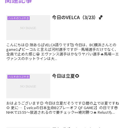
今日のVELCA（3/23）🏀
ハルキのつぶやき
こんにちは😊 隙あらばVELCA語りです🥰 今日は、BC横浜さんとの
game1🏀ビーコルと言えば河村選手ですが…馬場選手だけでなく、
全員で止めた感じ😁 エヴァンス選手はかなりヤバい選手🔥馬場ーエ
ヴァンスのホットラインは大...
今日は立夏🌻
ハルキのつぶやき
おはようございます😊 今日は立夏だそうです😉暦の上では夏ですね
🌻 更に…【 velcaの日本生命B2プレーオフ QF GAME2】の日です😎
NHKで15:55～放送されるので要チェック👀絶対勝つ🔥 Relustも...