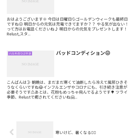
おはようございます🌞 今日は日曜日💦ゴールデンウィークも最終日
ですね😖 明日からの元気は充電できてますか？？ やる気が出ない！
って方はお電話くださいね♪ 明日からの元気をプレゼントします！
Relust,スタ...
バッドコンディション😖
ハルキのつぶやき
こんばんは🌛 朝晩は、まだまだ寒くて油断したら冷えて風邪ひきそ
うなくらいですね😷インフルエンザやコロナにも、引き続き注意が
必要そうです⚠️あとは、花粉もめっちゃ飛んでるようです🌳 ツライ
季節、Relustで癒されてくださいね🤗...
寒いけど、暑くなる😮‍💨