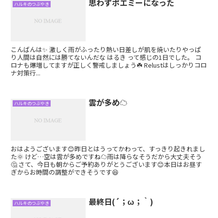
思わずポエミーになった
ハルキのつぶやき
こんばんは✨ 激しく雨がふったり熱い日差しが肌を焼いたりやっぱ
り人間は自然には勝てないんだな はるき って感じの1日でした。 コ
ロナも爆増してますが正しく警戒しましょう☘️ Relustはしっかりコロ
ナ対策行...
雲が多め☁
ハルキのつぶやき
おはようございます😊昨日とはうってかわって、すっきり起きれまし
た🌞 けど…空は雲が多めですね☁雨は降らなそうだから大丈夫そう
🤔 さて、今日も朝からご予約ありがとうございます😊本日はお昼す
ぎからお時間の調整ができそうです😆
最終日(´；ω；｀)
ハルキのつぶやき