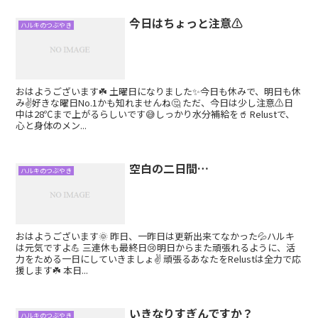
今日はちょっと注意⚠️
ハルキのつぶやき
おはようございます☘️ 土曜日になりました✨今日も休みで、明日も休
み✌️好きな曜日No.1かも知れませんね🤔 ただ、今日は少し注意⚠️日
中は28℃まで上がるらしいです😅しっかり水分補給を🥤 Relustで、
心と身体のメン...
空白の二日間…
ハルキのつぶやき
おはようございます🌞 昨日、一昨日は更新出来てなかった💦ハルキ
は元気ですよ💪 三連休も最終日😢明日からまた頑張れるように、活
力をためる一日にしていきましょ✌️ 頑張るあなたをRelustは全力で応
援します☘️ 本日...
いきなりすぎんですか？
ハルキのつぶやき