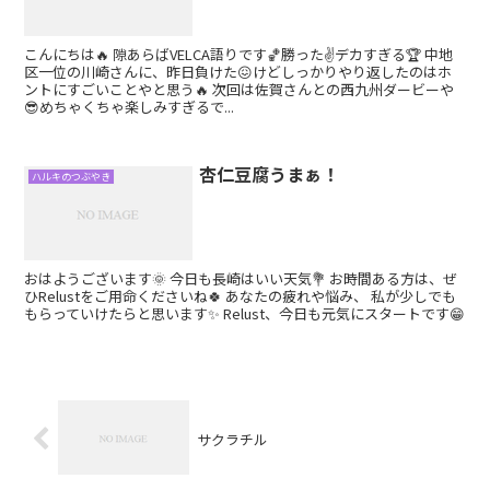
こんにちは🔥 隙あらばVELCA語りです🏀勝った✌️デカすぎる🏆 中地
区一位の川崎さんに、昨日負けた😖けどしっかりやり返したのはホ
ントにすごいことやと思う🔥 次回は佐賀さんとの西九州ダービーや
😎めちゃくちゃ楽しみすぎるで...
杏仁豆腐うまぁ！
ハルキのつぶやき
おはようございます🌞 今日も長崎はいい天気💐 お時間ある方は、ぜ
ひRelustをご用命くださいね🍀 あなたの疲れや悩み、 私が少しでも
もらっていけたらと思います✨ Relust、今日も元気にスタートです😁
サクラチル