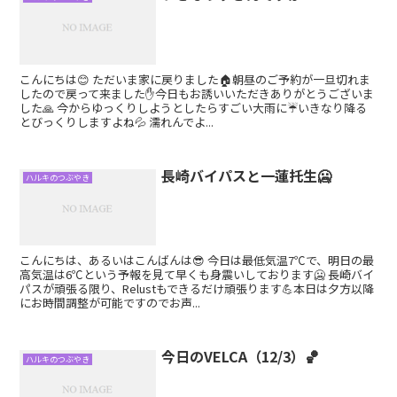
こんにちは😊 ただいま家に戻りました🏠朝昼のご予約が一旦切れま
したので戻って来ました✋今日もお誘いいただきありがとうございま
した🙏 今からゆっくりしようとしたらすごい大雨に☔いきなり降る
とびっくりしますよね💦 濡れんでよ...
長崎バイパスと一蓮托生🥶
ハルキのつぶやき
こんにちは、あるいはこんばんは😎 今日は最低気温7℃で、明日の最
高気温は6℃という予報を見て早くも身震いしております🥶 長崎バイ
パスが頑張る限り、Relustもできるだけ頑張ります💪本日は夕方以降
にお時間調整が可能ですのでお声...
今日のVELCA（12/3）🏀
ハルキのつぶやき