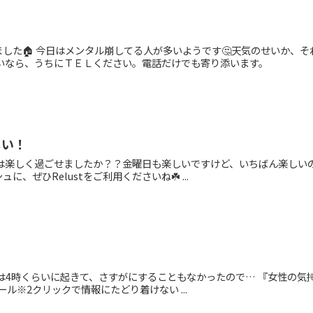
ました🏠 今日はメンタル崩してる人が多いようです🤔天気のせいか、
ないなら、うちにＴＥＬください。電話だけでも寄り添います。
しい！
日は楽しく過ごせましたか？？金曜日も楽しいですけど、いちばん楽しいの
、ぜひRelustをご利用くださいね☘️ ...
日は4時くらいに起きて、さすがにすることもなかったので… 『女性の気
ール※2クリックで情報にたどり着けない ...