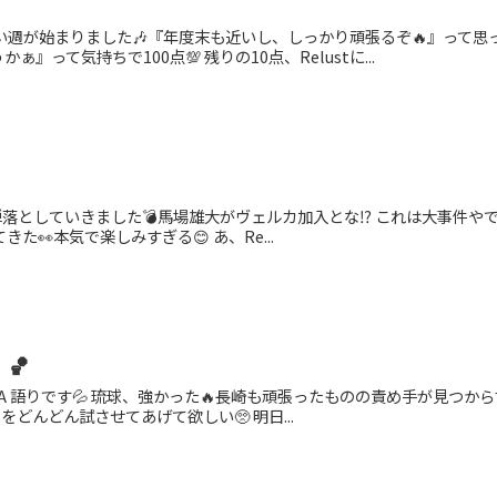
しい週が始まりました🎶『年度末も近いし、しっかり頑張るぞ🔥』って思
』って気持ちで100点💯 残りの10点、Relustに...
い爆弾落としていきました💣馬場雄大がヴェルカ加入とな⁉️ これは大事
きた👀本気で楽しみすぎる😊 あ、Re...
）🏀
CA 語りです💦 琉球、強かった🔥長崎も頑張ったものの責め手が見つ
どんどん試させてあげて欲しい🥺 明日...