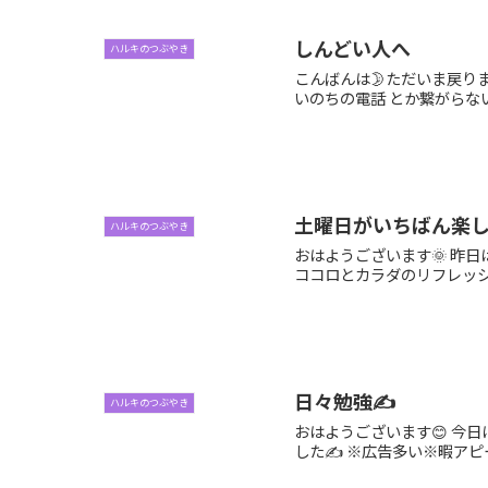
しんどい人へ
ハルキのつぶやき
こんばんは🌛ただいま戻り
いのちの電話 とか繋がら
土曜日がいちばん楽
ハルキのつぶやき
おはようございます🌞 昨
ココロとカラダのリフレッシュに
日々勉強✍️
ハルキのつぶやき
おはようございます😊 今
した✍️ ※広告多い※暇アピ