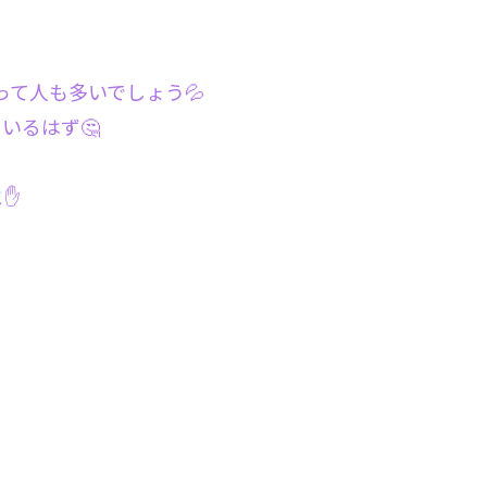
って人も多いでしょう💦
いるはず🤔
と✋