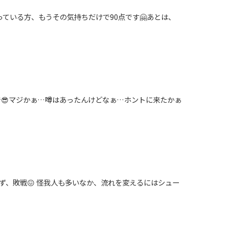
っている方、もうその気持ちだけで90点です🤗あとは、
件やで😎マジかぁ…噂はあったんけどなぁ…ホントに来たかぁ
からず、敗戦😖 怪我人も多いなか、流れを変えるにはシュー