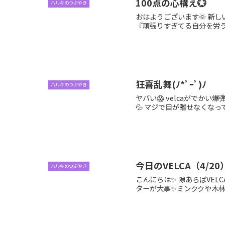
100点の心構え💮
ハルキのつぶやき
おはようございます🌞 新
『頑張りすぎてる自分を労うかぁ
狂喜乱舞(ﾉ*ﾟｰﾟ)ﾉ
ハルキのつぶやき
ヤバい😱 velcaがでか
💦 マジで目が離せなくなって
今日のVELCA（4/20
ハルキのつぶやき
こんにちは✨ 隙あらばVEL
ターが大事✨ミンククや木林を