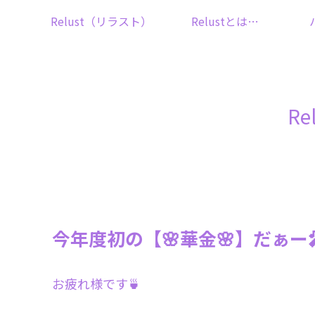
Relust（リラスト）
Relustとは…
R
今年度初の【🌸華金🌸】だぁー
お疲れ様です🍵