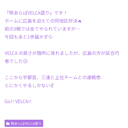
『隙あらばVELCA語り』です！
ホームに広島を迎えての同地区対決🔥
前の3戦では全てやられていますが…
今回もあと1歩届かず💦
VELCA の良さが随所に見れましたが、広島の方が試合巧
者でした😥
ここから宇都宮、三遠と上位チームとの連戦😎
とにかくやるしかない✌️
Go!! VELCA!!
隙あらばVELCA語り