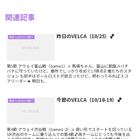
関連記事
昨日のVELCA（10/25）🏀
隙あらばVELCA語り
第5節 アウェイ富山戦（Game1）⚔️ 馬場ちゃん、富山に凱旋🎶バチ
バチに守っていたけど、要所でしっかり攻めて17得点✌️ 俺たちのスタ
ジョン も前半はボールロストが目立ったけど、終わってみればスコ
アリーダー🔥 明日も...
今節のVELCA（10/18-19）🏀
隙あらばVELCA語り
第4節 アウェイ渋谷戦（Game1-2）⚔️ 良い形でスタートを切っている
SR渋谷のホームに乗り込んでの第4節🏀両チームにとっても今後を占