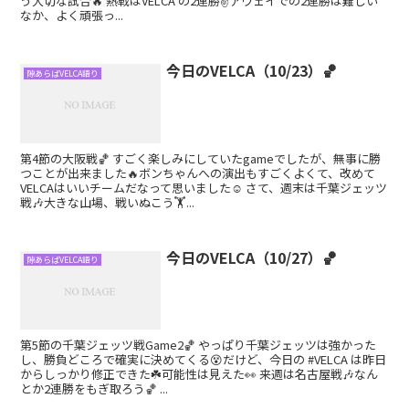
う大切な試合🔥 熱戦はVELCA の2連勝✌️アウェイでの2連勝は難しい
なか、よく頑張っ...
今日のVELCA（10/23）🏀
隙あらばVELCA語り
第4節の大阪戦🏀 すごく楽しみにしていたgameでしたが、無事に勝
つことが出来ました🔥ボンちゃんへの演出もすごくよくて、改めて
VELCAはいいチームだなって思いました☺️ さて、週末は千葉ジェッツ
戦🎶大きな山場、戦いぬこう🏋️...
今日のVELCA（10/27）🏀
隙あらばVELCA語り
第5節の千葉ジェッツ戦Game2🏀 やっぱり千葉ジェッツは強かった
し、勝負どころで確実に決めてくる😵だけど、今日の #VELCA は昨日
からしっかり修正できた☘️可能性は見えた👀 来週は名古屋戦🎶なん
とか2連勝をもぎ取ろう🏀 ...