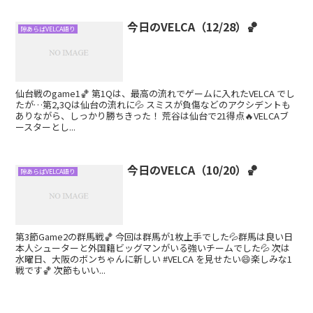
今日のVELCA（12/28）🏀
隙あらばVELCA語り
仙台戦のgame1🏀 第1Qは、最高の流れでゲームに入れたVELCA でし
たが…第2,3Qは仙台の流れに💦 スミスが負傷などのアクシデントも
ありながら、しっかり勝ちきった！ 荒谷は仙台で21得点🔥VELCAブ
ースターとし...
今日のVELCA（10/20）🏀
隙あらばVELCA語り
第3節Game2の群馬戦🏀 今回は群馬が1枚上手でした💦群馬は良い日
本人シューターと外国籍ビッグマンがいる強いチームでした💦 次は
水曜日、大阪のボンちゃんに新しい #VELCA を見せたい😄楽しみな1
戦です🏀 次節もいい...