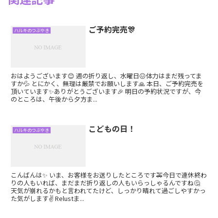
ご予約完売🎊
ハルキのつぶやき
おはようございます😊 週の折り返し、水曜日😖体力はまだ残ってま
すか💦 とにかく、無理は厳禁でお願いします🙏 本日、ご予約完売を
頂いています✨ありがとうございます🎉 明日の予約状況ですが、今
のところは、午後から夕方ま...
こどもの日！
ハルキのつぶやき
こんばんは✨ いま、お客様をお送りしたところです🚕今日で連休終わ
りの人もいれば、まだまだ折り返しの人もいらっしゃるんですね🤔
天気が崩れるかもと言われてたけど、しっかり晴れて過ごしやすかっ
た気がします✌️ Relustま...