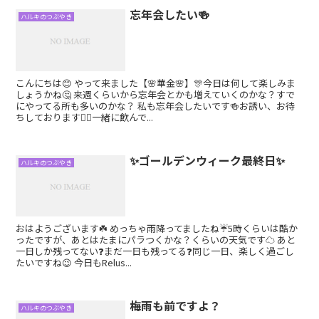
忘年会したい🍻
ハルキのつぶやき
こんにちは😊 やって来ました【🌸華金🌸】🎊今日は何して楽しみま
しょうかね🤔 来週くらいから忘年会とかも増えていくのかな？すで
にやってる所も多いのかな？ 私も忘年会したいです🍻お誘い、お待
ちしております🙇‍♂️一緒に飲んで...
✨ゴールデンウィーク最終日✨
ハルキのつぶやき
おはようございます☘️ めっちゃ雨降ってましたね☔5時くらいは酷か
ったですが、あとはたまにパラつくかな？くらいの天気です☁ あと
一日しか残ってない❓まだ一日も残ってる❓同じ一日、楽しく過ごし
たいですね😉 今日もRelus...
梅雨も前ですよ？
ハルキのつぶやき