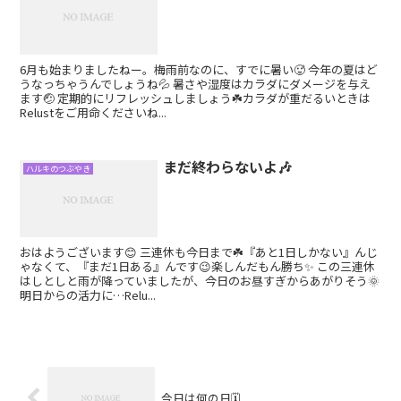
6月も始まりましたねー。梅雨前なのに、すでに暑い🥵 今年の夏はど
うなっちゃうんでしょうね💦 暑さや湿度はカラダにダメージを与え
ます🤕 定期的にリフレッシュしましょう☘️カラダが重だるいときは
Relustをご用命くださいね...
まだ終わらないよ🎶
ハルキのつぶやき
おはようございます😊 三連休も今日まで☘️『あと1日しかない』んじ
ゃなくて、『まだ1日ある』んです😉楽しんだもん勝ち✨ この三連休
はしとしと雨が降っていましたが、今日のお昼すぎからあがりそう🌞
明日からの活力に…Relu...
今日は何の日🗓