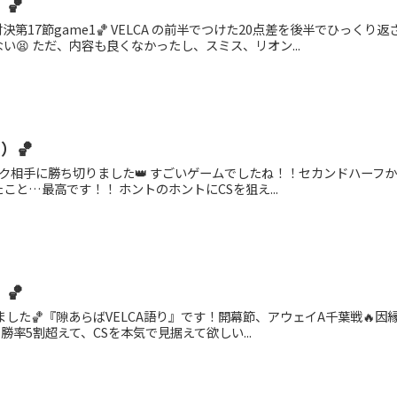
）🏀
第17節game1🏀 VELCA の前半でつけた20点差を後半でひっく
😫 ただ、内容も良くなかったし、スミス、リオン...
）🏀
ク相手に勝ち切りました👑 すごいゲームでしたね！！セカンドハーフからは
と…最高です！！ ホントのホントにCSを狙え...
）🏀
した🏀『隙あらばVELCA語り』です！開幕節、アウェイA千葉戦🔥因縁の
率5割超えて、CSを本気で見据えて欲しい︎︎...