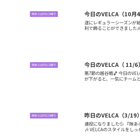
今日のVELCA（10月
隙あらばVELCA語り
遂にレギュラーシーズンが始
利で飾ることができました🎉
今日のVELCA（ 11/6
隙あらばVELCA語り
第7節の越谷戦🏀 今日の
が下がると、一気にチームとし
昨日のVELCA（3/19
隙あらばVELCA語り
連投になりました💦 『隙
🎶 VELCAのスタイルをし