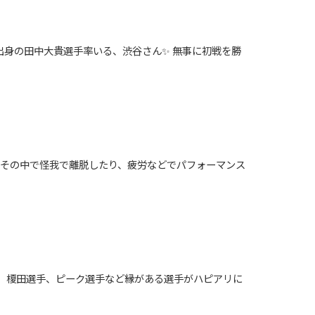
出身の田中大貴選手率いる、渋谷さん✨ 無事に初戦を勝
と、その中で怪我で離脱したり、疲労などでパフォーマンス
んや、榎田選手、ピーク選手など縁がある選手がハピアリに