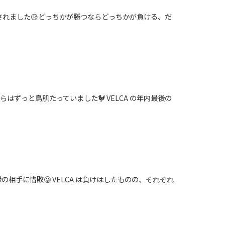
り返されました😥どっちかが勝つならどっちかが負ける、だ
ずっと鳥肌たっていました🐓 VELCA の年内最後の
相手に惜敗🥲︎ VELCA は負けはしたものの、それぞれ