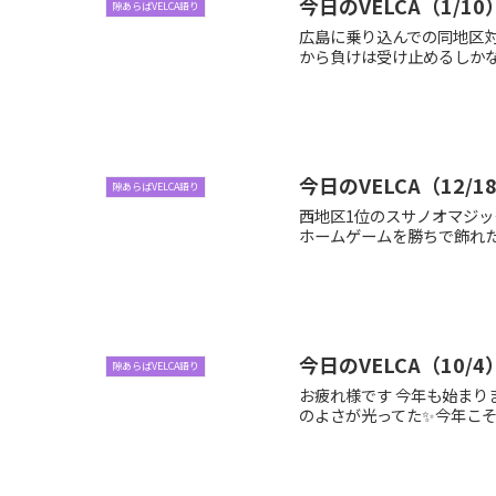
今日のVELCA（1/10
隙あらばVELCA語り
広島に乗り込んでの同地区対決
から負けは受け止めるしかない
今日のVELCA（12/18
隙あらばVELCA語り
西地区1位のスサノオマジッ
ホームゲームを勝ちで飾れたこ
今日のVELCA（10/4
隙あらばVELCA語り
お疲れ様です 今年も始まりま
のよさが光ってた✨今年こそ勝