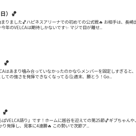
4日）🏀
まりました🏀ハピネスアリーナでの初めての公式戦🔥 お相手は、長崎
今年のVELCAは期待しかないです✨ マジで目が離せ...
）🏀
VELCAはあまり噛み合っていなかったのかな💦メンバーを固定しすぎる
ての強さを発揮できなくなってる🤔 週末、勝とう！Go...
）🏀
あらばVELCA語り』です！ホームに越谷を迎えての第25節🏀ギブちゃ
っかり発揮し、見事に4連勝🔥 この勢いで次節ア...