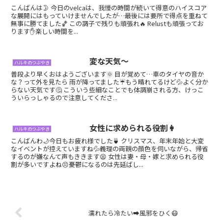
こんばんは🌛 今日のvelcaは、我慢の時間が続いて得意のハイスコア
な展開にはもっていけませんでしたが…最後には要所で得点を重ねて
無事に勝てました🏀 この調子で残りも頑張れ🔥 Relustも頑張ってお
ります✋楽しい時間を...
変な天気〜
ハルキのつぶやき
普段より早くおはようございます🌞 目が覚めて…車のタイヤの音か
な？って外を見たら 雨が降ってました☔もう晴れてるけど💦よく分か
らない天気です🤔 こういう些細なことでも体調崩される方、けっこ
ういらっしゃるので注意してくださ...
女性に求められる役割👩
ハルキのつぶやき
こんばんわ🌙今日もお疲れ様でした🍵 クリスマス、年末年始と大変
なイベントが控えていますね💦義理の両親の顔色を伺いながら、帰省
するのが嫌なんて声もききます😫 女性は妻・母・嫁と求められる役
割が多いですよね😣憂鬱になるのは先延ばし...
濡れたら冷たい➡︎風邪をひく😷