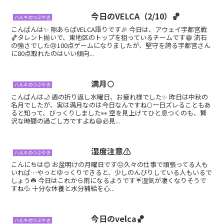
今日のVELCA（2/10）🏀
ハルキのつぶやき
こんばんは✨ 隙あらばVELCA語りです🎉 今日は、アウェイ宇都宮戦
🏀タレント揃いで、東地区のトップを狙っているチームです😁 流石
の強さでした😢100点ゲームになりましたが、堅守を誇る宇都宮さん
に80点取れたのはいい傾向...
満月🌕
ハルキのつぶやき
こんばんは🌙 週の折り返し水曜日、お疲れ様でした✨ 昨日は中秋の
名月でしたが、実は満月なのは今日なんですね🌕一日ズレることもあ
ると知って、びっくりしました👀 空を見上げてひと息つくのも、贅
沢な時間の過ごし方ですよね😄必見...
湿度注意⚠️
ハルキのつぶやき
こんにちは😊 お盆明けの月曜日です😖久々の仕事で頑張ってる人も
いれば…やっとゆっくりできると、少しのんびりしている人もいるで
しょう☘️ 今日はこれから雨になるようです☔湿気が凄くなりそうで
すね💦 十分な休養と水分補給を心...
今日のvelca🏀
ハルキのつぶやき