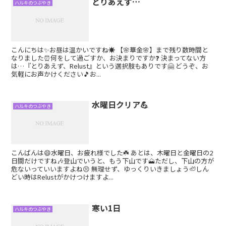
とりあえず…
ハルキのつぶやき
こんにちは✨お昼は温かいですね☀️ 【🌸華金🌸】まで残り数時間と
なりました⏰何をして過ごすか、お決まりですか❓ 決まってない方
は…『とりあえず、Relust』という選択肢もありです🤗 どうぞ、お
気軽にお声かけください🎵お...
水曜日クリア💪
ハルキのつぶやき
こんばんは😄水曜日、お疲れ様でした☘️ あとは、木曜日と金曜日の2
日間だけですね🎶登山でいうと、もう下山です🗻ただし、下山の方が
危ないっていいますよね😣 無理せず、ゆっくりいきましょう🦥しん
どい時はRelustがかけつけますよ...
寒い1日
ハルキのつぶやき