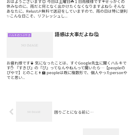
おはようございます😊 今日は土曜日☘️１日雨模様です☔️せっかくの
休みなのに、雨だと何となく出かけたくなくなりますよね💦 そんな
あなたに、Relust🎉無料で送迎をしていますので、雨の日は特に便利
✨こんな日こそ、リフレッシュし...
語感は大事だよね🤔
ハルキのつぶやき
お疲れ様です🍵 気になったことは、すぐGoogle先生に聞くハルキで
す✋ 『すきぴ』の『ぴ』ってなんやねんって聞いたら…【peopleの
ぴやで】とのこと👨‍🏫 peopleは既に複数形で、個人やったpersonや
でと思い...
困りごとになる前に…