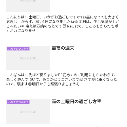
こんにちは✨ 土曜日、いかがお過ごしですか❓お昼になっても大きく
気温は上がらず、寒い1日になりましたね💦 明日は、少し気温が上が
るみたい🤏 冷えは万病のもとです😈 Relustで、こころもからだもポ
カポカになりませ...
最高の週末
ハルキのつぶやき
こんばんは✨ 先ほど戻りました🙋‍♂️初めてのご利用にもかかわらず、
楽しく遊んで頂いて、ありがとうございます🤗 さすがに眠くなった
ので、寝ます😪明日からも頑張りましょう💪
雨の土曜日の過ごし方☔
ハルキのつぶやき