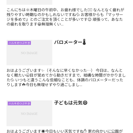
こんにちは🌞木曜日の午前中、お疲れ様でした🙋‍♂️ なんとなく疲れが
残りやすい時期なのかもしれないですね💦 お客様からも『マッサー
ジを多めで』とのご注文を頂くことが多いです😉 頑張って、あなた
の疲れを取ります😁無理無くい...
バロメーター🌡
ハルキのつぶやき
おはようございます✨（そんなに早くなかった…） 今日は、なんと
なく眠たい🥱目が覚めてから動きだすまで、結構な時間がかかりまし
た💦 いつもと違うこんな些細なことも、体調のバロメーターだった
りします☘️今日も無理せずやり過ごしまし...
子どもは元気😄
ハルキのつぶやき
おはようございます☀️今日もいい天気ですね✋ 家の向かいに公園が