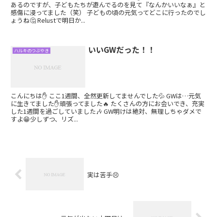
あるのですが、子どもたちが遊んでるのを見て『なんかいいなぁ』と
感傷に浸ってました（笑） 子どもの頃の元気ってどこに行ったのでし
ょうね🤔 Relustで明日か...
いいGWだった！！
ハルキのつぶやき
こんにちは✋ ここ1週間、全然更新してませんでした💦 GWは…元気
に生きてました✋頑張ってました🔥 たくさんの方にお会いでき、充実
した1週間を過ごしていました🎶 GW明けは絶対、無理しちゃダメで
すよ😁少しずつ、リズ...
実は苦手😣