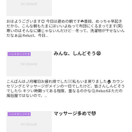
おはようございます😊 今日は遅めの朝です☘️普段、めっちゃ早起き
だから、こんな朝もたまにはいいよねって布団にくるまってます(笑)
寒いのはそんなに嫌じゃないんだけど…冬って、洗濯物が干せないん
だなぁ🥶 Relust、今日...
みんな、しんどそう😫
ハルキのつぶやき
こんばんは🌙月曜日お疲れ様でした🙋‍♂️私もいま戻りました🏠 カウン
セリングとマッサージがメインの一日でしたけど、皆さんしんどそう
でした💦 キツい時期ってある程度、重なるのかな🤔 Relustはただの
風俗屋ではないので、...
マッサージ多めで💆
ハルキのつぶやき