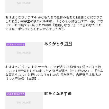
おはようございます🍀 子どもたちの夏休みもあと1週間ほどになりま
したね✋小中学生の頃のハルキは、『そろそろ動き出すか…😭』とな
っていた時期です(笑)うちの母は『勉強しなさい』って言わなかった
ですね…手伝ってもくれませんでしたが💦
ありがとう🇯🇵
ハルキのつぶやき
おはようございます🌞 サッカー日本代表 には胸張って帰ってきて欲
しいです‼️元気をもらいました🎵 選手が言う『申し訳ない』に『そん
な事言うなよ』と寂しくなりました😢 長友選手、吉田選手は見るだ
けで大号泣😫 【本題】...
眠たくなる午後
ハルキのつぶやき