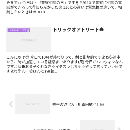
みます👀 今日は…『警察相談の日』です👮＃9110 で警察に相談の電
話ができるって✋知らんかった😵 110との違いは緊急性の違いで、相
談したいときは＃9110...
トリックオアトリート🎃
ハルキのつぶやき
こんにちは😊 今日で10月が終わりって、割と衝撃的ですよね💦途中
から、時が加速している疑惑まであります(笑) 今日がハロウィンなん
ですよね🎃お菓子くれなきゃイタズラしちゃうぞって言っていい日で
すよね✋ ん…🤔ほんと❓通報...
来季のVELCA（川真田絋也）🆕