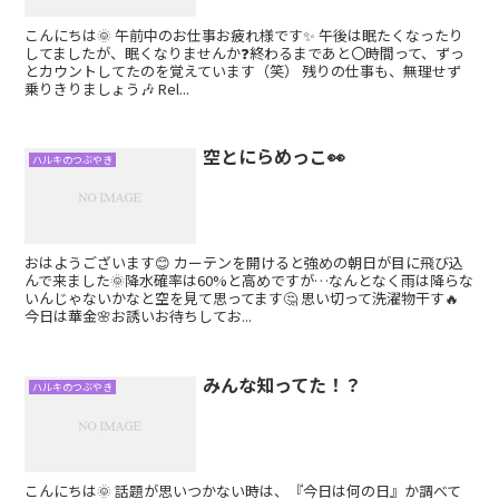
こんにちは🌞 午前中のお仕事お疲れ様です✨ 午後は眠たくなったり
してましたが、眠くなりませんか❓終わるまであと〇時間って、ずっ
とカウントしてたのを覚えています（笑） 残りの仕事も、無理せず
乗りきりましょう🎶 Rel...
空とにらめっこ👀
ハルキのつぶやき
おはようございます😊 カーテンを開けると強めの朝日が目に飛び込
んで来ました🌞降水確率は60%と高めですが…なんとなく雨は降らな
いんじゃないかなと空を見て思ってます🤔 思い切って洗濯物干す🔥
今日は華金🌸お誘いお待ちしてお...
みんな知ってた！？
ハルキのつぶやき
こんにちは🌞 話題が思いつかない時は、『今日は何の日』か調べて