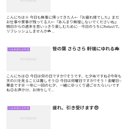
こんにちは🌞 今日も無事に帰ってきた人←『お疲れ様でした』まだ
お仕事や家事が残ってる人←『あんまり無理しないでくださいね』
明日からの週末を思いっきり楽しむために…今日のうちにRelustで、
リフレッシュしませんか☘️ ...
笹の葉 さらさら 軒端にゆれる🎋
ハルキのつぶやき
こんにちは😊 今日は何の日ですか⁉️そうです、七夕🎋ですね✌️今年も
天の川を見ることは難しそう😥 今日は何曜日ですか⁉️そう！金曜日✨
華金です🌸 一年に一回の七夕、一緒にゆっくり過ごせたらいいです
ね😉お声かけ、お待ちして...
疲れ、引き受けます😎
ハルキのつぶやき