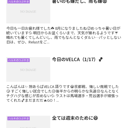
暑いのも嫌だし、雨も嫌😫
ハルキのつぶやき
今日も一日お疲れ様でした☘️ 8月になりましたね🥵めっちゃ暑い日が
続いています💦 明日からお盆くらいまで、天気が崩れるようです☔
晴れても暑くてしんどいし、雨でもなんとなくダルい…パッとしない
日は、ぜひ、Relustをご...
今日のVELCA（1/17）🏀
ハルキのつぶやき
こんばんは✨ 隙あらばVELCA 語りです😭京都戦、悔しい敗戦でした
🥲 すごく悔しい試合でした😥後半からの明らかな失速😣なんとなく
チグハグな感じが否めない💦 ラストは馬場選手・荒谷選手が頑張っ
てくれた🏀まだまだだ🔥GO！...
全ては週末のために😆
ハルキのつぶやき