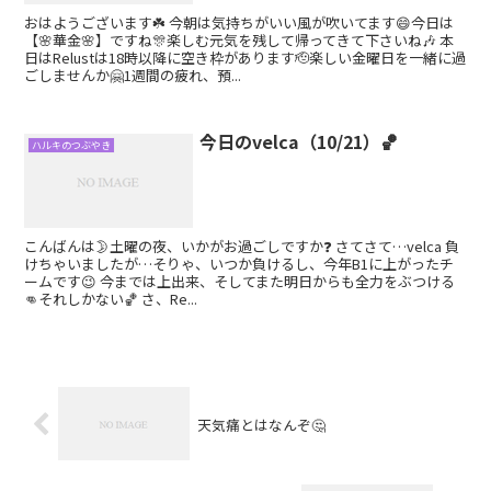
おはようございます☘️ 今朝は気持ちがいい風が吹いてます😄今日は
【🌸華金🌸】ですね🎊楽しむ元気を残して帰ってきて下さいね🎶 本
日はRelustは18時以降に空き枠があります🫡楽しい金曜日を一緒に過
ごしませんか🤗1週間の疲れ、預...
今日のvelca（10/21）🏀
ハルキのつぶやき
こんばんは🌛土曜の夜、いかがお過ごしですか❓ さてさて…velca 負
けちゃいましたが…そりゃ、いつか負けるし、今年B1に上がったチ
ームです😉 今までは上出来、そしてまた明日からも全力をぶつける
👊それしかない🏀 さ、Re...
天気痛とはなんぞ🤔