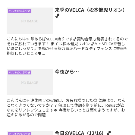
来季のVELCA（松本健児リオン）
ハルキのつぶやき
🏀
こんにちは✨ 隙あらばVELCA語りです🏀契約合意も発表されてるので
それに触れていきます！ まずは松本健児リオン 🏀Mｒ.VELCA🎊苦し
い時にしっかり足を動かせる努力家🦵ハードなディフェンスに来季も
期待したいところ🛡 ...
今夜から…
ハルキのつぶやき
こんばんは✨ 連休明けの火曜日、お疲れ様でした😊 普段より、なん
となくきつくないですか？？ 無理して体調を崩す前に、Relustがあ
なたをリフレッシュします🍀 今夜からいっとき雨のようですが、お
迎えにあがるので問題...
今日のVELCA（12/16）🏀
ハルキのつぶやき