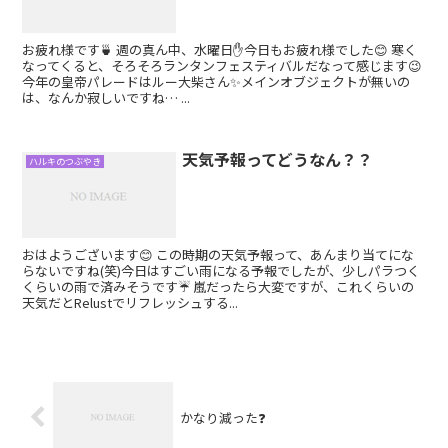
お疲れ様です🍵 週の真ん中、水曜日✋今日もお疲れ様でした😊 寒く
なってくると、そろそろランタンフェスティバルだなって感じます😉
今年の皇帝パレードはルー大柴さん✨メインオブジェクトが無いの
は、なんか寂しいですね… ...
天気予報ってどうなん？？
ハルキのつぶやき
おはようございます😊 この時期の天気予報って、あんまり当てにな
らないですね(笑)今日はすごい雨になる予報でしたが、少しパラつく
くらいの雨で済みそうです☔ 嵐だったら大変ですが、これくらいの
天気だとRelustでリフレッシュする...
かなり減った❓