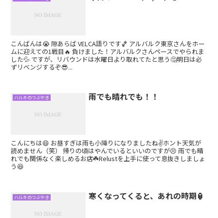
こんばんは😭 隙あらば VELCA語りです🏀 アルバルク東京さんをホー
ムに迎えての1戦目🔥 負けました！アルバルクさんペースでやられま
した💦 ですが、リバウンドは水曜日より取れてたと思う🤔明日は必
ずリベンジするぞ😎...
雨でも晴れでも！！
ハルキのつぶやき
こんにちは😄 お昼すぎは雨も小降りになりましたね✌️ホント天気が
読めません（笑） 帰りの頃はやんでいるといいのですが😣 雨でも晴
れでも関係なく楽しめるお店☘️⁡⁡Relustを上手に使って息抜きしましょ
う😆
寒くなってくると、あれの時期🏮
ハルキのつぶやき