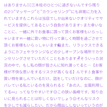
はありません🙅‍♂️三本柱のひとつに過ぎないんです💦残り
の2つ”マッサージ”と”カウンセリング”にも非常に力を入
れています💪これらは当店でしか出来ないクオリティでサ
ービスを提供してあるという自負があります✨また幸いな
ことに、一緒に外でお食事に誘って頂くお客様もいらっし
ゃいます🍴一緒に買い物に行って楽しく時間を過ごさせて
頂くお客様もいらっしゃいます🛍また、リラックスできる
ようにカフェやラウンジなどの少しオープンな場所でカウ
ンセリングさせていただくこともあります🪑そういった状
況の中で、もし私の顔が皆さんに知れ渡ってると…【お客
様が不快な思いをするリスクが高くなる】んです💧‬食事や
買い物を楽しんでいるだけ、話をしていだけなのに、顔が
バレている私といるのを見られると『あの人、女風利用し
てる👀』ってなりやすいです😥この狭い長崎です、知り合
いに見られることは珍しくないでしょう😖そんなリスク
を少しでも減らしたい、だから顔出ししないっていうのが