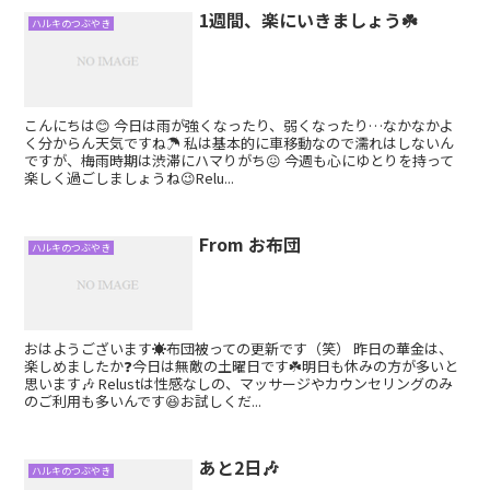
1週間、楽にいきましょう☘️
ハルキのつぶやき
こんにちは😊 今日は雨が強くなったり、弱くなったり…なかなかよ
く分からん天気ですね☂️ 私は基本的に車移動なので濡れはしないん
ですが、梅雨時期は渋滞にハマりがち😖 今週も心にゆとりを持って
楽しく過ごしましょうね😉Relu...
From お布団
ハルキのつぶやき
おはようございます☀布団被っての更新です（笑） 昨日の華金は、
楽しめましたか❓今日は無敵の土曜日です☘️明日も休みの方が多いと
思います🎶 Relustは性感なしの、マッサージやカウンセリングのみ
のご利用も多いんです😆お試しくだ...
あと2日🎶
ハルキのつぶやき