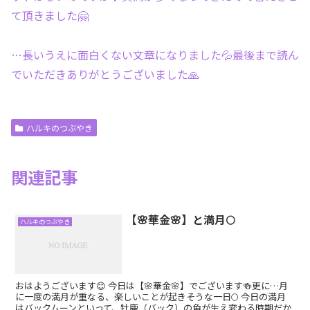
て頂きました🤗
…長いうえに面白くない文章になりました💦最後まで読ん
でいただきありがとうございました🙏
ハルキのつぶやき
関連記事
【🌸華金🌸】と満月🌕
ハルキのつぶやき
おはようございます😊 今日は【🌸華金🌸】でございます🍻更に…月
に一度の満月が重なる、楽しいことが起きそうな一日🌕 今日の満月
はバックムーンといって、牡鹿（バック）の角が生え変わる時期だか