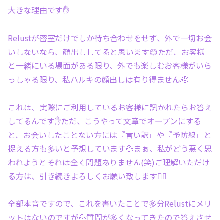
大きな理由です✋
Relustが密室だけでしか待ち合わせをせず、外で一切お会
いしないなら、顔出ししてると思います😊ただ、お客様
と一緒にいる場面がある限り、外でも楽しむお客様がいら
っしゃる限り、私ハルキの顔出しは有り得ません🫡
これは、実際にご利用しているお客様に訊かれたらお答え
してるんです✋ただ、こうやって文章でオープンにする
と、お会いしたことない方には『言い訳』や『予防線』と
捉える方も多いと予想しています💦まぁ、私がどう悪く思
われようとそれは全く問題ありません(笑)ご理解いただけ
る方は、引き続きよろしくお願い致します🙇‍♂️
全部本音ですので、これを書いたことで多分Relustにメリ
ットはないのですが💦質問が多くなってきたので答えさせ