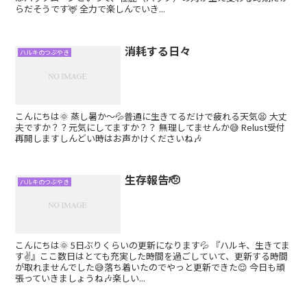
らだそうです🦌 全力で楽しんでいき...
消耗する日々
ハルキのつぶやき
こんにちは🌞 蒸し暑か〜💦普通に生きてるだけで疲れる天気😫 大丈
夫ですか？？元気にしてますか？？ 無理してませんか😅 Relust受付
再開しますしんどい時はお声かけくださいね🎶
生存報告🫡
ハルキのつぶやき
こんにちは🌞 5日ぶりくらいの更新になります💦 『ハルキ、生きてま
す✌️』ここ数日はとても充実した時間を過ごしていて、更新する時間
が取れませんでした😅落ち着いたのでやっと更新できた😌 今日も頑
張っていきましょうね🎶楽しい...