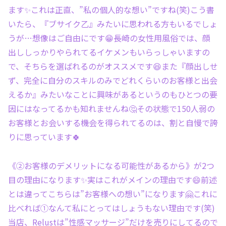
ます✨これは正直、”私の個人的な想い”ですね(笑)こう書
いたら、『ブサイク乙』みたいに思われる方もいるでしょ
うが…想像はご自由にです😁長崎の女性用風俗では、顔
出ししっかりやられてるイケメンもいらっしゃいますの
で、そちらを選ばれるのがオススメです😆また『顔出しせ
ず、完全に自分のスキルのみでどれくらいのお客様と出会
えるか』みたいなことに興味があるというのもひとつの要
因にはなってるかも知れませんね🤔その状態で150人弱の
お客様とお会いする機会を得られてるのは、割と自慢で誇
りに思っています🍀
《②お客様のデメリットになる可能性があるから》が2つ
目の理由になります✨実はこれがメインの理由です😄前述
とは違ってこちらは”お客様への想い”になります🤗これに
比べれば①なんて私にとってはしょうもない理由です(笑)
当店、Relustは”性感マッサージ”だけを売りにしてるので