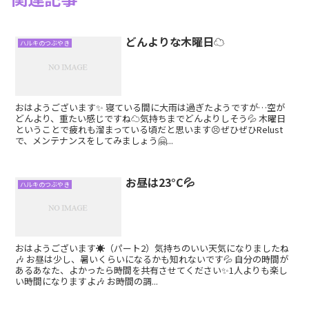
どんよりな木曜日☁️
ハルキのつぶやき
おはようございます✨ 寝ている間に大雨は過ぎたようですが…空が
どんより、重たい感じですね☁️気持ちまでどんよりしそう💦 木曜日
ということで疲れも溜まっている頃だと思います😣ぜひぜひRelust
で、メンテナンスをしてみましょう🤗...
お昼は23°C💦
ハルキのつぶやき
おはようございます☀（パート2）気持ちのいい天気になりましたね
🎶 お昼は少し、暑いくらいになるかも知れないです💦 自分の時間が
あるあなた、よかったら時間を共有させてください✨1人よりも楽し
い時間になりますよ🎶 お時間の調...