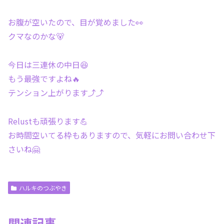
お腹が空いたので、目が覚めました👀
クマなのかな🐻
今日は三連休の中日😆
もう最強ですよね🔥
テンション上がります⤴︎⤴︎
Relustも頑張ります💪
お時間空いてる枠もありますので、気軽にお問い合わせ下
さいね🤗
ハルキのつぶやき
関連記事