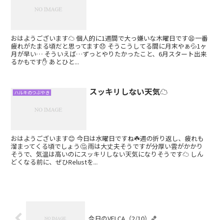
おはようございます☁ 個人的に1週間で大っ嫌いな木曜日です😫一番
疲れがたまる頃だと思ってます😞 そうこうしてる間に月末やぁ💦1ヶ
月が早い… そういえば…ずっとやりたかったこと、6月スタート出来
るかもです✋ あとひと...
スッキリしない天気☁
ハルキのつぶやき
おはようございます😊 今日は水曜日ですね☘️週の折り返し、疲れも
溜まってくる頃でしょう🤔 雨は大丈夫そうですが分厚い雲がかかり
そうで、気温は高いのにスッキリしない天気になりそうです☁ しん
どくなる前に、ぜひRelustを...
今日のVELCA（2/10）🏀