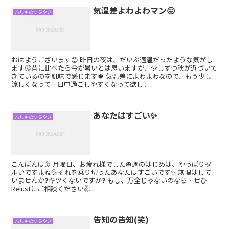
気温差よわよわマン😖
ハルキのつぶやき
おはようございます😊 昨日の夜は、だいぶ適温だったような気がし
ます🤔昔に比べたら今が暑いとは思いますが、少しずつ秋が近づいて
きているのを肌味で感じます🍁 気温差によわよわなので、もう少し
涼しくなって一日中過ごしやすくなって欲し...
あなたはすごい✨
ハルキのつぶやき
こんばんは🌛 月曜日、お疲れ様でした☘️週のはじめは、やっぱりダ
ルいですよね💦それを乗り切ったあなたはすごいです✨ 無理はして
いませんか❓キツくないですか❓ もし、万全じゃないのなら…ぜひ
Relustにご相談ください✌️...
告知の告知(笑)
ハルキのつぶやき