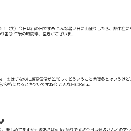
？
した！（笑）今日は山の日です☘️ こんな暑い日に山登りしたら、熱中症に
が1番😉 午後の時間帯、空きがございま...
中旬…のはずなのに最高気温が21℃ってどういうこと🤔暖冬とはいうけど
が2桁になるとキツいですね😣 こんな日はRelu...
🏀
り、楽しめてますか✨ 隙あらばvelca語りです🏀今日は茨城さんとのア