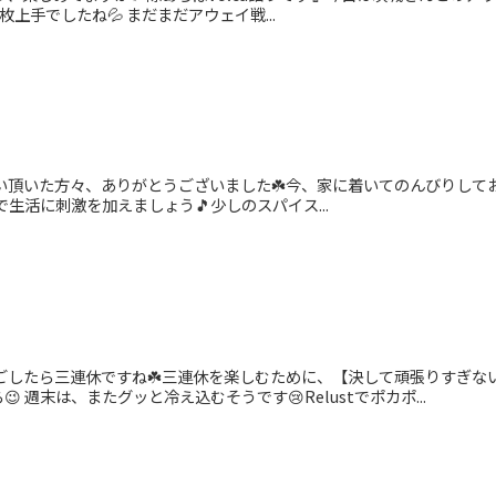
枚上手でしたね💦 まだまだアウェイ戦...
誘い頂いた方々、ありがとうございました☘️今、家に着いてのんびりして
tで生活に刺激を加えましょう🎵少しのスパイス...
ごしたら三連休ですね☘️三連休を楽しむために、【決して頑張りすぎな
 週末は、またグッと冷え込むそうです😢Relustでポカポ...