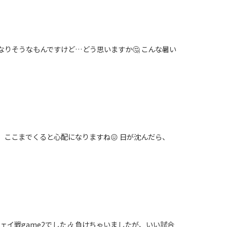
なりそうなもんですけど…どう思いますか🤔 こんな暑い
、ここまでくると心配になりますね😖 日が沈んだら、
ウェイ戦game2でした🎶 負けちゃいましたが、いい試合