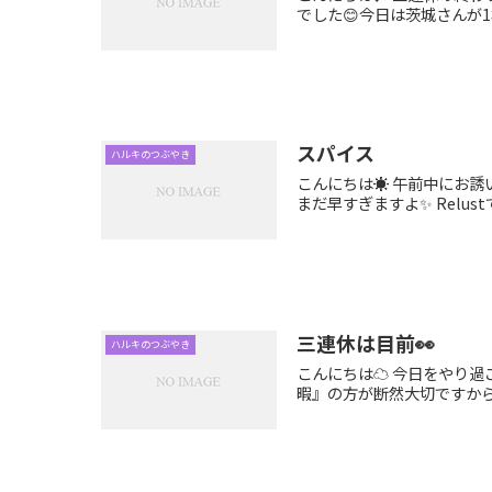
でした😊今日は茨城さんが1
スパイス
ハルキのつぶやき
こんにちは☀️ 午前中にお
まだ早すぎますよ✨ Relus
三連休は目前👀
ハルキのつぶやき
こんにちは☁ 今日をやり過
暇』の方が断然大切ですから😉