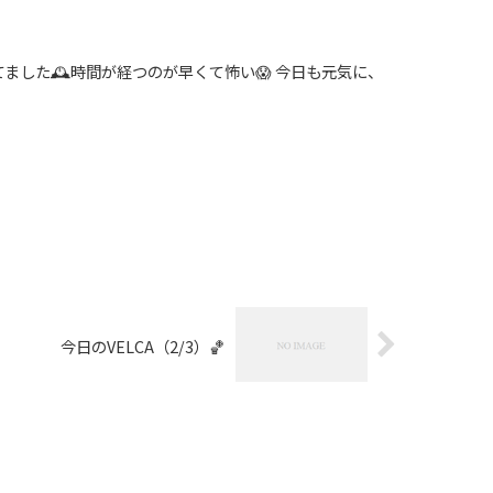
ました🕰時間が経つのが早くて怖い😱 今日も元気に、
今日のVELCA（2/3）🏀