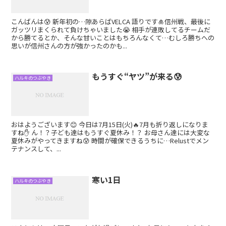
こんばんは😰 新年初の…隙あらばVELCA 語りです🎍信州戦、最後に
ガッツリまくられて負けちゃいました😭 相手が連敗してるチームだ
から勝てるとか、そんな甘いことはもちろんなくて…むしろ勝ちへの
思いが信州さんの方が強かったのかも...
もうすぐ“ヤツ”が来る😰
ハルキのつぶやき
おはようございます😊 今日は7月15日(火)🔥7月も折り返しになりま
すね✋ ん！？子ども達はもうすぐ夏休み！？ お母さん達には大変な
夏休みがやってきますね😰 時間が確保できるうちに…Relustでメン
テナンスして、...
寒い1日
ハルキのつぶやき