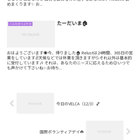
めまくります✨ お...
たーだいま🏠
ハルキのつぶやき
おはようございます☀今、帰りました🏠 Relustは24時間、365日の営
業をしています✌️天候などでは休業を頂きますが💦それ以外は基本的
に受付しています🎶 それは、あなたのニーズに応えるため😉いつで
も声かけて下さいね✨お待ち...
今日のVELCA（12/3）🏀
国際ボランティアデイ☘️