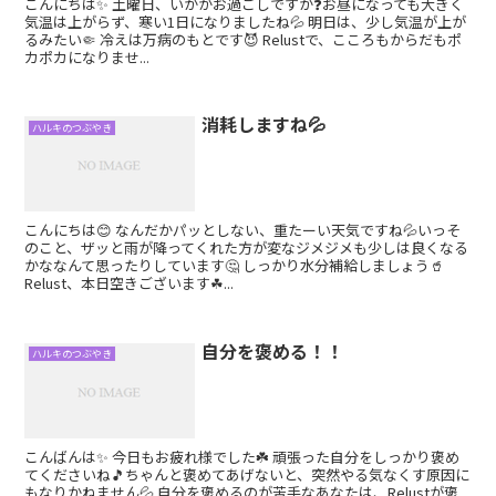
こんにちは✨ 土曜日、いかがお過ごしですか❓お昼になっても大きく
気温は上がらず、寒い1日になりましたね💦 明日は、少し気温が上が
るみたい🤏 冷えは万病のもとです😈 Relustで、こころもからだもポ
カポカになりませ...
消耗しますね💦
ハルキのつぶやき
こんにちは😊 なんだかパッとしない、重たーい天気ですね💦いっそ
のこと、ザッと雨が降ってくれた方が変なジメジメも少しは良くなる
かななんて思ったりしています🤔 しっかり水分補給しましょう🥤
Relust、本日空きございます☘...
自分を褒める！！
ハルキのつぶやき
こんばんは✨ 今日もお疲れ様でした☘️ 頑張った自分をしっかり褒め
てくださいね🎵ちゃんと褒めてあげないと、突然やる気なくす原因に
もなりかねません💦 自分を褒めるのが苦手なあなたは、Relustが褒