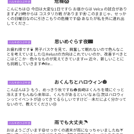
危機😱
ハルキのつぶやき
こんにちは😉 今日は大変な1日です💦 お昼からは Velca の試合があり
ます🏀19時からは コスタリカ戦 があります⚽ このままじゃ、せっか
くの日曜日なのに引きこもりの危機です😱 あなたが私を外に連れ出
してくださ...
思いめぐらす夜🌃
ハルキのつぶやき
お疲れ様です🍵 男子バスケを見て、興奮して眠れないので色んなこ
とを考えていました🤔 Relustの方向はこれでいいのか、改善すべきと
こはどこか…色々なものが見えてきています👀 近々、新しいことに
も挑戦していきます☘️Re...
おくんちとハロウィン🎃
ハルキのつぶやき
こんばんは🌛 もう、めっきり秋ですね🎃長崎はくんちを境にぐっと
冷えますもんね💦来年は、くんちがあるといいなぁ🤔 次はハロウィ
ンってイベントが迫ってきてるらしいですけど…未だによく分かって
ないので、教えてください😢
雨でも大丈夫☂️
ハルキのつぶやき
おはようございます😄せっかくの週末が雨になっちゃいましたね☔