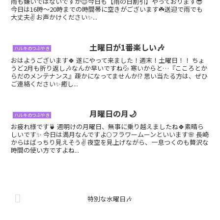
雨も嫌いではないですが😉今日も【雨の日割引】やっております😎
今日は16時～20時までの時間帯に空きがございます☘️送迎で雨でも
大丈夫✌️ お声かけください✨...
土曜日が1番楽しい🎶
ハルキのつぶやき
おはようございます🍀 遂にやって来ました！週末！土曜日！！ ちょ
うど2月も折り返し🎶なんか早いですね💦 寒いからと…『こころとか
らだのメンテナンス』疎かになってませんか⁉️ 思い当たる方は、ぜひ
ご連絡ください✨癒し...
月曜日の月🌙
ハルキのつぶやき
お疲れ様です🍵 週明けの月曜日、無事に乗り越えましたね🍀素晴ら
しいです✨ 今日は満月なんですよ🌕フラワームーンといいます🌸 長崎
からはばっちり見えそう✌️ 夜空を見上げながら、一息つくのも贅沢な
時間の使い方ですよね...
特別な水曜日🎶