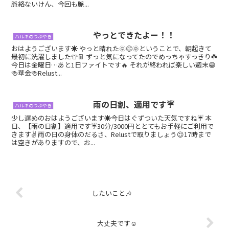
脈絡ないけん、今回も脈...
やっとできたよー！！
ハルキのつぶやき
おはようございます☀ やっと晴れた🌞😊🌞ということで、朝起きて
最初に洗濯しました👕👖 ずっと気になってたのでめっちゃすっきり☘️
今日は金曜日…あと1日ファイトです🔥 それが終われば楽しい週末😁
🍻華金🍻Relust...
雨の日割、適用です☔
ハルキのつぶやき
少し遅めのおはようございます☀今日はぐずついた天気ですね☔ 本
日、【雨の日割】適用です☔30分/3000円ととてもお手軽にご利用で
きます✌️ 雨の日の身体のだるさ、Relustで取りましょう😉17時まで
は空きがありますので、お...
したいこと🎶
大丈夫です☺️