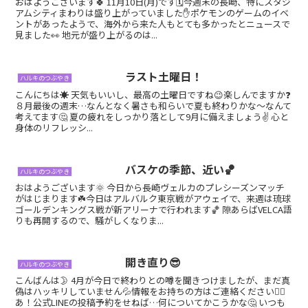
おはようございます🍀 11月10日(月)です🗓今週末の長崎、特にスタジ
アムシティまわりは盛り上がっていました✋ポケモンのゲームのイベ
ントがあったようで、海外から来た人もとても多かったとニュースで
見ました👀 地元が盛り上がるのは...
ラスト土曜日！
ハルキのつぶやき
こんにちは☀️ 天気もいいし、最高の土曜日ですね😉楽しんでますか❓
８月最後の週末…なんとなく暑さも和らいで夏も終わりかな〜なんて
考えてます🤔 夏の疲れをしっかり落として9月に備えましょう✌️ 心と
身体のリフレッシ...
バスケの季節、近い🏀
ハルキのつぶやき
おはようございます🌞 今日から長崎ヴェルカのプレシーズンマッチ
がはじまります☘️今日はアルバルク東京戦がアウェイで、来週は琉球
ゴールデンキングス戦が新アリーナで行われます🏀 隙あらばVELCA語
りも再開するので、騒がしくなりま...
開き直り😎
ハルキのつぶやき
こんばんは🌛 4月が今日で終わりとの噂を聞きつけましたが、まだ真
偽はハッキリしていません💦情報をお持ちの方はご連絡ください🙇‍♂️
あ！公式LINEの投稿予約をせねば…何についてかこうかな🤔 いつも