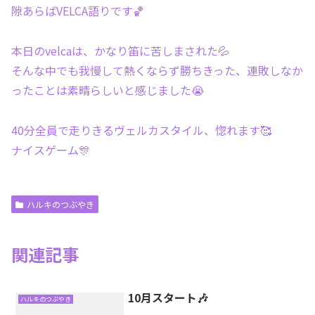
隙あらばVELCA語りです🏀
本日のvelcaは、かなり笛に苦しまされた💦
そんな中でも我慢して熱くならず勝ちきった、連敗しなか
ったことは素晴らしいと感じました😭
40分全員で走りきるヴェルカスタイル、惚れます🥰
ナイスゲーム🎊
ハルキのつぶやき
関連記事
10月スタート🎶
ハルキのつぶやき