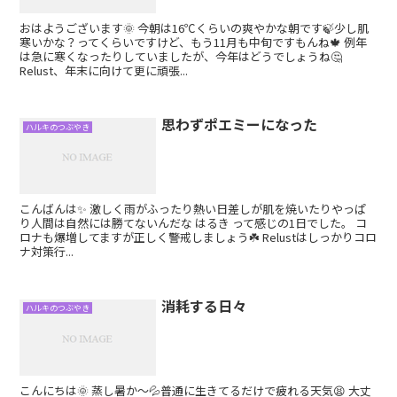
おはようございます🌞 今朝は16℃くらいの爽やかな朝です🍃少し肌
寒いかな？ってくらいですけど、もう11月も中旬ですもんね🍁 例年
は急に寒くなったりしていましたが、今年はどうでしょうね🤔
Relust、年末に向けて更に頑張...
思わずポエミーになった
ハルキのつぶやき
こんばんは✨ 激しく雨がふったり熱い日差しが肌を焼いたりやっぱ
り人間は自然には勝てないんだな はるき って感じの1日でした。 コ
ロナも爆増してますが正しく警戒しましょう☘️ Relustはしっかりコロ
ナ対策行...
消耗する日々
ハルキのつぶやき
こんにちは🌞 蒸し暑か〜💦普通に生きてるだけで疲れる天気😫 大丈