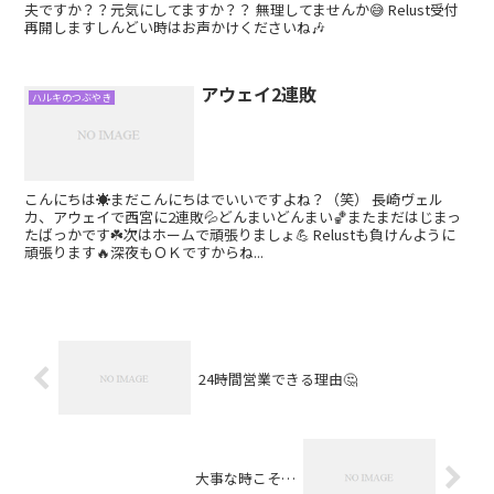
夫ですか？？元気にしてますか？？ 無理してませんか😅 Relust受付
再開しますしんどい時はお声かけくださいね🎶
アウェイ2連敗
ハルキのつぶやき
こんにちは☀️まだこんにちはでいいですよね？（笑） 長崎ヴェル
カ、アウェイで西宮に2連敗💦どんまいどんまい🏀またまだはじまっ
たばっかです☘️次はホームで頑張りましょ💪 Relustも負けんように
頑張ります🔥深夜もＯＫですからね...
24時間営業できる理由🤔
大事な時こそ…