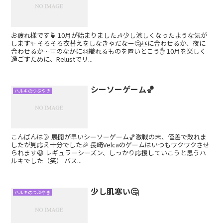
お疲れ様です🍵 10月が始まりました🎶少し涼しくなったような気が
します✨ そろそろ衣替えをしなきゃだなー🤔昼に合わせるか、夜に
合わせるか…車のなかに羽織れるものを置いとこう✋ 10月を楽しく
過ごすために、Relustでリ...
シーソーゲーム🏀
ハルキのつぶやき
こんばんは🌛 展開が早いシーソーゲーム🏀激戦の末、僅差で敗れま
したが見応え十分でした🎉 長崎Velcaのゲームはいつもワクワクさせ
られます😆 レギュラーシーズン、しっかり応援していこうと思うハ
ルキでした（笑） バス...
少し肌寒い🤔
ハルキのつぶやき