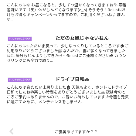
こんにちは🌞 お昼になると、少しずつ温かくなってきますね💦 寒暖
差嫌いです（笑）体がしんどくなります(>_<) そうそう！Relustは5
月もお得なキャンペーンやってますので、ご利用くださいね♪ ぼん
や...
ただの女風じゃないねん
ハルキのつぶやき
こんにちは✨ただいま戻って、少しゆっくりしているところです🏠ご
利用ありがとうございました🤗 なんだか、雲が多くなってきました
ね☁️ 気分もどんよりしてきたら…Relustにご連絡ください☘️ カウン
セリングにも全力で取り...
ドライブ日和🚗
ハルキのつぶやき
こんにちは😁ただいま戻りました🏠 天気もよく、ホントにドライブ
日和でしたね☘️楽しい時間をありがとうございました🙏 夜は今のと
ころご予約はありませんので、お誘いお待ちしています🎶今週も元気
に過ごすために、メンテナンスをしません...
ご褒美あげてますか？？