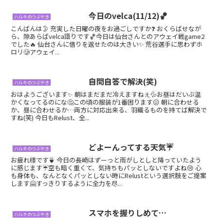
今日のvelca(11/12)🏀
ハルキのつぶやき
こんばんは🌛 充実した日曜の夜をお過ごしですか❓ おくらばせなが
ら、隙あらばvelca語りです🏀今日は仙台さんとのアウェイ戦game2
でした🔥 仙台さんに借りを返せたのは大きい✨ 荒谷選手に思わずホ
ロリ🥲︎アウェイ...
自問自答で解決(笑)
ハルキのつぶやき
おはようございます✨ 朝はまだまだ冷えますねぇ💦お昼はだいぶ温
かくなってるのにな🤔この頃の服装が1番困ります😖 朝に合わせる
か、昼に合わせるか…両方に対応出来る、羽織るものを持てば解決で
すね(笑) 今日もRelust、全...
どよーんってする天気☔
ハルキのつぶやき
お疲れ様です🍵 今日の長崎はずーっと雨がしとしと降っていたよう
に感じます☔空も暗く重くて、気持ちもパッとしないですよね😢 心
も身体も、なんとなくパッとしない時にRelustという選択肢をご提案
します🤗すっきりするように全力を尽...
スマホを握りしめて…
ハルキのつぶやき