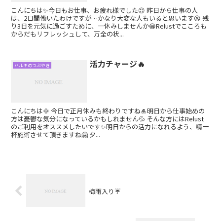
こんにちは✨今日もお仕事、お疲れ様でした😉 昨日から仕事の人
は、2日間働いたわけですが…かなり大変な人もいると思います😫 残
り3日を元気に過ごすために、一休みしませんか😁Relustでこころも
からだもリフレッシュして、万全の状...
活力チャージ🔥
ハルキのつぶやき
こんにちは🌞 今日で正月休みも終わりですね🎍明日から仕事始めの
方は憂鬱な気分になっているかもしれません💦 そんな方にはRelust
のご利用をオススメしたいです✨明日からの活力になれるよう、精一
杯施術させて頂きますね🤗 夕...
梅雨入り☔