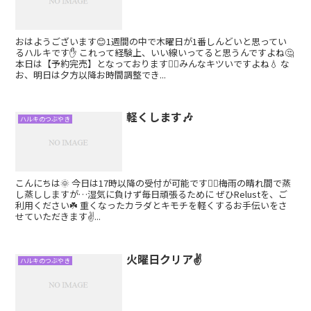
おはようございます😊1週間の中で木曜日が1番しんどいと思ってい
るハルキです✋ これって経験上、いい線いってると思うんですよね🤔
本日は【予約完売】となっております🙇‍♂️みんなキツいですよね💧 な
お、明日は夕方以降お時間調整でき...
軽くします🎶
ハルキのつぶやき
こんにちは🌞 今日は17時以降の受付が可能です🙆‍♀️梅雨の晴れ間で蒸
し蒸ししますが…湿気に負けず毎日頑張るために ぜひRelustを、ご
利用ください☘️ 重くなったカラダとキモチを軽くするお手伝いをさ
せていただきます✌...
火曜日クリア✌️
ハルキのつぶやき