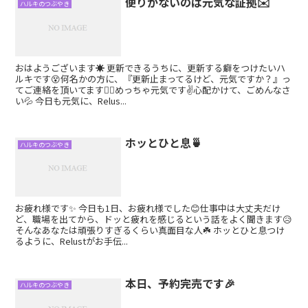
便りがないのは元気な証拠✉️
ハルキのつぶやき
おはようございます☀️ 更新できるうちに、更新する癖をつけたいハ
ルキです😵何名かの方に、『更新止まってるけど、元気ですか？』っ
てご連絡を頂いてます🙇‍♂️めっちゃ元気です✌️心配かけて、ごめんなさ
い💦 今日も元気に、Relus...
ホッとひと息🍵
ハルキのつぶやき
お疲れ様です✨ 今日も1日、お疲れ様でした😊仕事中は大丈夫だけ
ど、職場を出てから、ドッと疲れを感じるという話をよく聞きます😥
そんなあなたは頑張りすぎるくらい真面目な人☘️ ホッとひと息つけ
るように、Relustがお手伝...
本日、予約完売です🎉
ハルキのつぶやき