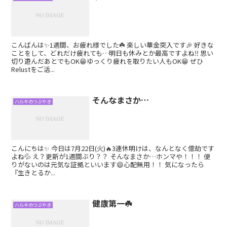
こんばんは✨1週間、お疲れ様でした☘️ 楽しい華金突入です🎉 好きな
ことをして、どれだけ疲れても…明日も休みとか最高ですよね‼️ 思い
切り遊んだあとでもOK😁ゆっくり疲れを取りたい人もOK😁 ぜひ
Relustをご活...
そんなまさか…
ハルキのつぶやき
こんにちは✨ 今日は7月22日(火)🔥3連休明けは、なんとなく億劫です
よね💦 え？更新が1週間ぶり？？ そんなまさか…ホンマや！！！ 便
りがないのは元気な証拠といいます😄心配無用！！ 気になったら
『生きとるか...
健康第一☘️
ハルキのつぶやき