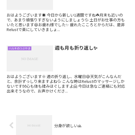
おはようございます☀ 今日から新しい1週間ですね☘️月末も近いの
で、あまり頑張りすぎないようにしましょう💦 土日がお仕事の方も
いたと思います😆お疲れ様でした✨ 疲れたこころとからだは、是非
Relustで楽にしていきましょ...
週も月も折り返し✨
ハルキのつぶやき
おはようございます🌞 週の折り返し、水曜日😅天気がこんなんだ
と、余計ずっしり来ますよね💦 こんな時はRelustのマッサージしか
ないです👐心も体も揉みほぐしますよ🤗 今日は急なご連絡にも対応
出来そうなので、お声かけくださ...
分身が欲しい🙏