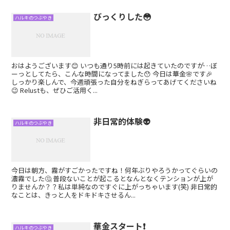
びっくりした😳
ハルキのつぶやき
おはようございます😊 いつも通り5時前には起きていたのですが…ぼ
ーっとしてたら、こんな時間になってました😯 今日は華金🌸です🎉
しっかり楽しんで、今週頑張った自分をねぎらってあげてくださいね
😉 Relustも、ぜひご活用く...
非日常的体験👽
ハルキのつぶやき
今日は朝方、霧がすごかったですね！何年ぶりやろうかってぐらいの
濃霧でした🤔 普段ないことが起こるとなんとなくテンションが上が
りませんか？？私は単純なのですぐに上がっちゃいます(笑) 非日常的
なことは、きっと人をドキドキさせるん...
華金スタート❗
ハルキのつぶやき