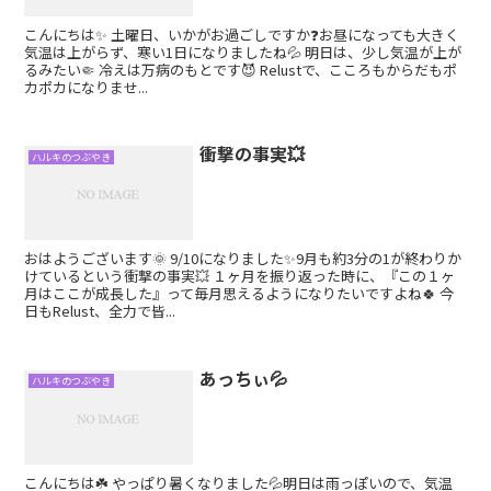
こんにちは✨ 土曜日、いかがお過ごしですか❓お昼になっても大きく
気温は上がらず、寒い1日になりましたね💦 明日は、少し気温が上が
るみたい🤏 冷えは万病のもとです😈 Relustで、こころもからだもポ
カポカになりませ...
衝撃の事実💥
ハルキのつぶやき
おはようございます🌞 9/10になりました✨9月も約3分の1が終わりか
けているという衝撃の事実💥 １ヶ月を振り返った時に、『この１ヶ
月はここが成長した』って毎月思えるようになりたいですよね🍀 今
日もRelust、全力で皆...
あっちぃ💦
ハルキのつぶやき
こんにちは☘️ やっぱり暑くなりました💦明日は雨っぽいので、気温