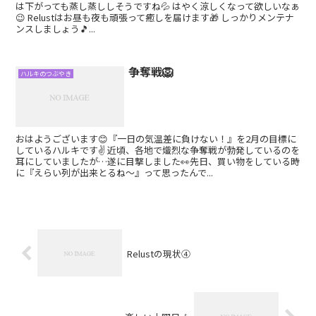
は下がっても蒸し蒸ししそうですね💦 はやく涼しくなって欲しいなぁ
😉 Relustはお昼も夜も頑張って癒しを届けます🎁 しっかりメンテナ
ンスしましょう🎵...
争奪戦🦁
ハルキのつぶやき
おはようございます😊『一日の気温差に負けない！』を2月の目標に
しているハルキです✌️ 近頃、各地で熾烈な争奪戦が勃発しているのを
耳にしていましたが…遂に目撃しました👀先日、買い物をしている時
に『えらい列が出来とるね〜』って思ったんで...
Relustの現状④