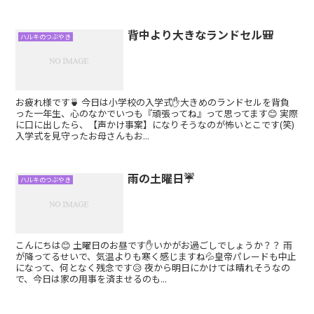
背中より大きなランドセル🎒
ハルキのつぶやき
お疲れ様です🍵 今日は小学校の入学式✋大きめのランドセルを背負
った一年生、心のなかでいつも『頑張ってね』って思ってます😊 実際
に口に出したら、【声かけ事案】になりそうなのが怖いとこです(笑)
入学式を見守ったお母さんもお...
雨の土曜日☔
ハルキのつぶやき
こんにちは😊 土曜日のお昼です✋いかがお過ごしでしょうか？？ 雨
が降ってるせいで、気温よりも寒く感じますね💦皇帝パレードも中止
になって、何となく残念です😥 夜から明日にかけては晴れそうなの
で、今日は家の用事を済ませるのも...