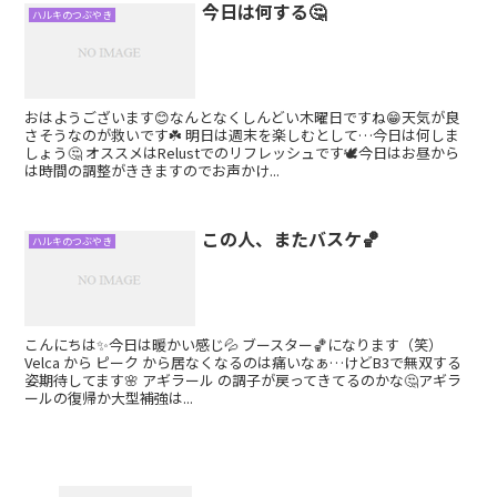
今日は何する🤔
ハルキのつぶやき
おはようございます😊なんとなくしんどい木曜日ですね😁天気が良
さそうなのが救いです☘️ 明日は週末を楽しむとして…今日は何しま
しょう🤔 オススメはRelustでのリフレッシュです🕊今日はお昼から
は時間の調整がききますのでお声かけ...
この人、またバスケ🏀
ハルキのつぶやき
こんにちは✨今日は暖かい感じ💦 ブースター🏀になります（笑）
Velca から ピーク から居なくなるのは痛いなぁ…けどB3で無双する
姿期待してます🌸 アギラール の調子が戻ってきてるのかな🤔アギラ
ールの復帰か大型補強は...