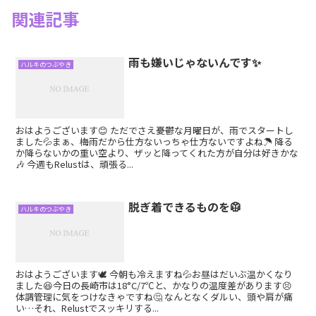
関連記事
雨も嫌いじゃないんです✨
ハルキのつぶやき
おはようございます😊 ただでさえ憂鬱な月曜日が、雨でスタートし
ました💦まぁ、梅雨だから仕方ないっちゃ仕方ないですよね☂️ 降る
か降らないかの重い空より、ザッと降ってくれた方が自分は好きかな
🎶 今週もRelustは、頑張る...
脱ぎ着できるものを🥼
ハルキのつぶやき
おはようございます🕊 今朝も冷えますね💦お昼はだいぶ温かくなり
ました😆今日の長崎市は18°C/7℃と、かなりの温度差があります😣
体調管理に気をつけなきゃですね🤔 なんとなくダルい、頭や肩が痛
い…それ、Relustでスッキリする...