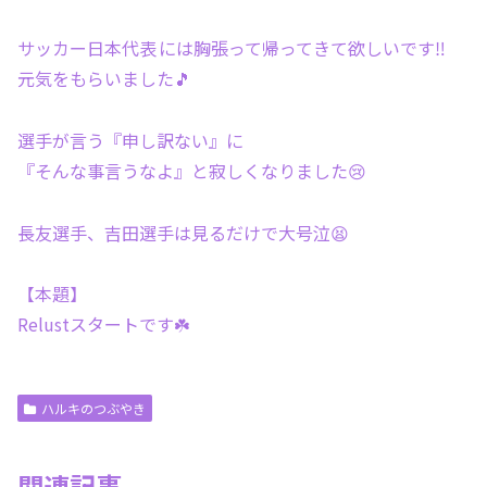
サッカー日本代表 には胸張って帰ってきて欲しいです‼️
元気をもらいました🎵
選手が言う『申し訳ない』に
『そんな事言うなよ』と寂しくなりました😢
長友選手、吉田選手は見るだけで大号泣😫
【本題】
Relustスタートです☘️
ハルキのつぶやき
関連記事