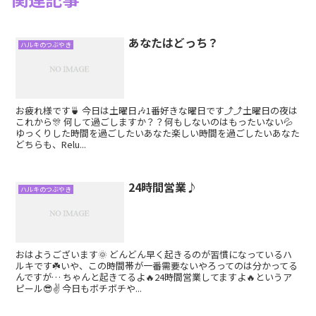
あなたはどっち？
ハルキのつぶやき
お疲れ様です🍵 今日は土曜日🎶1番好きな曜日です⤴︎⤴︎土曜日の夜は
これから🎊 何して過ごしますか？？何もしないのはもったいない💦
ゆっくりした時間を過ごしたいあなた楽しい時間を過ごしたいあなた
どちらも、Relu...
24時間営業♪
ハルキのつぶやき
おはようございます🌞 どんどん早く起きるのが習慣になっているハ
ルキです☘️いや、この時間帯が一番需要ないやろってのは分かってる
んですが… ちゃんと起きてるよ🔥24時間営業してますよ🔥というア
ピール😎✌️ 今日もボチボチや...