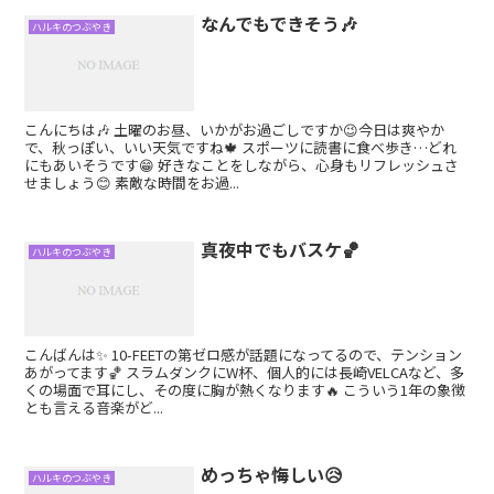
なんでもできそう🎶
ハルキのつぶやき
こんにちは🎶 土曜のお昼、いかがお過ごしですか😉今日は爽やか
で、秋っぽい、いい天気ですね🍁 スポーツに読書に食べ歩き…どれ
にもあいそうです😁 好きなことをしながら、心身もリフレッシュさ
せましょう😊 素敵な時間をお過...
真夜中でもバスケ🏀
ハルキのつぶやき
こんばんは✨ 10-FEETの第ゼロ感が話題になってるので、テンション
あがってます🏀 スラムダンクにW杯、個人的には長崎VELCAなど、多
くの場面で耳にし、その度に胸が熱くなります🔥 こういう1年の象徴
とも言える音楽がど...
めっちゃ悔しい😥
ハルキのつぶやき