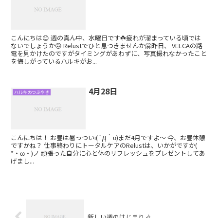
こんにちは😊 週の真ん中、水曜日です☘️疲れが溜まっている頃では
ないでしょうか😖 Relustでひと息つきませんか🤗昨日、 VELCAの路
電を見かけたのですがタイミングがあわずに、写真撮れなかったこと
を悔しがっているハルキがお...
4月28日
ハルキのつぶやき
こんにちは！ お昼は暑っついι(´Д｀υ)まだ4月ですよ〜 今、お昼休憩
ですかね？ 仕事終わりにトータルケアのRelustは、いかがですか(
*・ω・)ノ 頑張った自分に心と体のリフレッシュをプレゼントしてあ
げまし...
新しい週のはじまり🎶