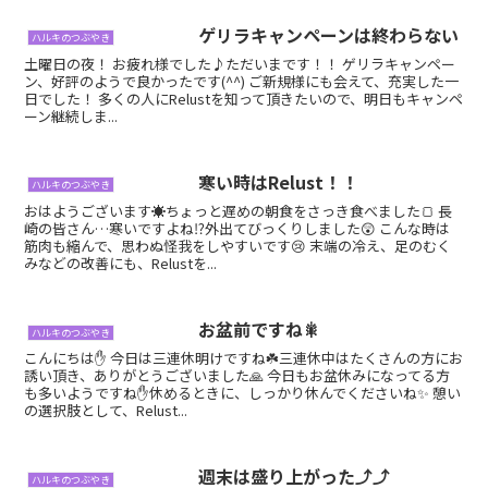
ゲリラキャンペーンは終わらない
ハルキのつぶやき
土曜日の夜！ お疲れ様でした♪ただいまです！！ ゲリラキャンペー
ン、好評のようで良かったです(^^) ご新規様にも会えて、充実した一
日でした！ 多くの人にRelustを知って頂きたいので、明日もキャンペ
ーン継続しま...
寒い時はRelust！！
ハルキのつぶやき
おはようございます☀ちょっと遅めの朝食をさっき食べました🍞 長
崎の皆さん…寒いですよね⁉️外出てびっくりしました😲 こんな時は
筋肉も縮んで、思わぬ怪我をしやすいです😢 末端の冷え、足のむく
みなどの改善にも、Relustを...
お盆前ですね🎇
ハルキのつぶやき
こんにちは✋ 今日は三連休明けですね☘️三連休中はたくさんの方にお
誘い頂き、ありがとうございました🙏 今日もお盆休みになってる方
も多いようですね✋休めるときに、しっかり休んでくださいね✨ 憩い
の選択肢として、Relust...
週末は盛り上がった⤴︎⤴︎
ハルキのつぶやき