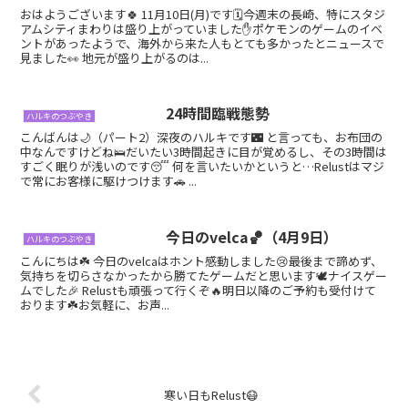
おはようございます🍀 11月10日(月)です🗓今週末の長崎、特にスタジ
アムシティまわりは盛り上がっていました✋ポケモンのゲームのイベ
ントがあったようで、海外から来た人もとても多かったとニュースで
見ました👀 地元が盛り上がるのは...
24時間臨戦態勢
ハルキのつぶやき
こんばんは🌙（パート2）深夜のハルキです🌃 と言っても、お布団の
中なんですけどね🛌だいたい3時間起きに目が覚めるし、その3時間は
すごく眠りが浅いのです😴 何を言いたいかというと…Relustはマジ
で常にお客様に駆けつけます🚗 ...
今日のvelca🏀（4月9日）
ハルキのつぶやき
こんにちは☘️ 今日のvelcaはホント感動しました😢最後まで諦めず、
気持ちを切らさなかったから勝てたゲームだと思います🕊ナイスゲー
ムでした🎉 Relustも頑張って行くぞ🔥明日以降のご予約も受付けて
おります☘️お気軽に、お声...
寒い日もRelust😷