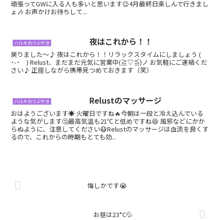
頑張ってGWに入る人も多いと思います😉4月最終日楽しんで行きまし
ょ🎶 お声かけお待ちして...
夜はこれから！！
ハルキのつぶやき
戻りました〜♪ 夜はこれから！！リラックスタイムにしましょう (
˙-˙ ) Relust、まだまだ元気に営業中(≧▽≦)ノ お気軽にご連絡くだ
さい♪ 正座しながら携帯見つめておきます（笑）
Relustのマッサージ
ハルキのつぶやき
おはようございます☀ 火曜日ですね🔥今朝は一段と冷え込んでいる
ような気がします🤔最高気温も21℃と低めですね😆 風邪などにかか
らぬように、注意してください😷Relustのマッサージは血流を良くす
るので、これからの時期もとても効...
悔しかです😭
お昼は23°C💦