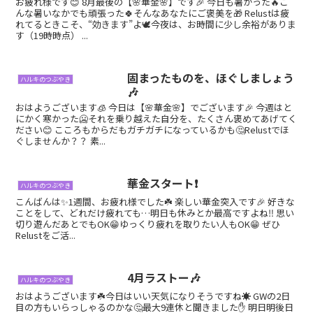
お疲れ様です😊 8月最後の【🌸華金🌸】です🎉 今日も暑かった🔥こ
んな暑いなかでも頑張った🍀そんなあなたにご褒美を🎁 Relustは疲
れてるときこそ、“効きます”よ🕊今夜は、お時間に少し余裕がありま
す（19時時点） ...
固まったものを、ほぐしましょう
ハルキのつぶやき
🎶
おはようございます🧊 今日は【🌸華金🌸】でございます🎉 今週はと
にかく寒かった🥶それを乗り越えた自分を、たくさん褒めてあげてく
ださい😊 こころもからだもガチガチになっているかも🤔Relustでほ
ぐしませんか？？ 素...
華金スタート❗
ハルキのつぶやき
こんばんは✨1週間、お疲れ様でした☘️ 楽しい華金突入です🎉 好きな
ことをして、どれだけ疲れても…明日も休みとか最高ですよね‼️ 思い
切り遊んだあとでもOK😁ゆっくり疲れを取りたい人もOK😁 ぜひ
Relustをご活...
4月ラストー🎶
ハルキのつぶやき
おはようございます☘️今日はいい天気になりそうですね☀️ GWの2日
目の方もいらっしゃるのかな🤔最大9連休と聞きました✋ 明日明後日