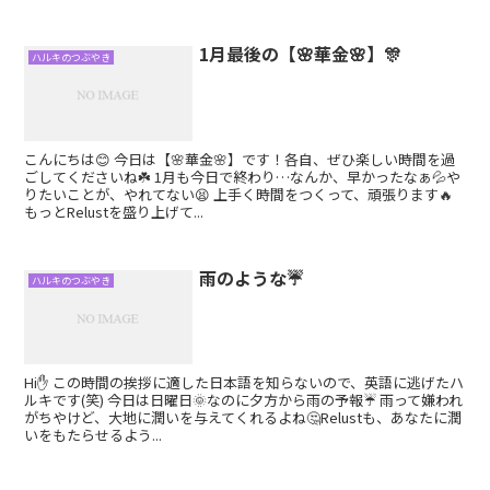
1月最後の【🌸華金🌸】🎊
ハルキのつぶやき
こんにちは😊 今日は【🌸華金🌸】です！各自、ぜひ楽しい時間を過
ごしてくださいね☘️ 1月も今日で終わり…なんか、早かったなぁ💦や
りたいことが、やれてない😫 上手く時間をつくって、頑張ります🔥
もっとRelustを盛り上げて...
雨のような☔
ハルキのつぶやき
Hi✋ この時間の挨拶に適した日本語を知らないので、英語に逃げたハ
ルキです(笑) 今日は日曜日🌞なのに夕方から雨の予報☔ 雨って嫌われ
がちやけど、大地に潤いを与えてくれるよね🤔Relustも、あなたに潤
いをもたらせるよう...