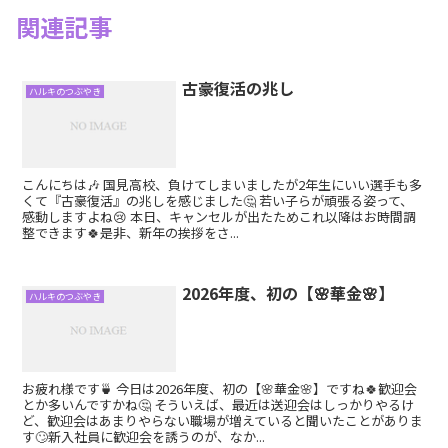
関連記事
古豪復活の兆し
ハルキのつぶやき
こんにちは🎶 国見高校、負けてしまいましたが2年生にいい選手も多
くて『古豪復活』の兆しを感じました🤔 若い子らが頑張る姿って、
感動しますよね😢 本日、キャンセルが出たためこれ以降はお時間調
整できます🍀是非、新年の挨拶をさ...
2026年度、初の【🌸華金🌸】
ハルキのつぶやき
お疲れ様です🍵 今日は2026年度、初の【🌸華金🌸】ですね🍀歓迎会
とか多いんですかね🤔 そういえば、最近は送迎会はしっかりやるけ
ど、歓迎会はあまりやらない職場が増えていると聞いたことがありま
す🙄新入社員に歓迎会を誘うのが、なか...