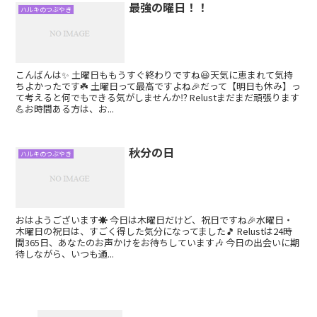
最強の曜日！！
ハルキのつぶやき
こんばんは✨ 土曜日ももうすぐ終わりですね😆天気に恵まれて気持
ちよかったです☘️ 土曜日って最高ですよね🎉だって【明日も休み】っ
て考えると何でもできる気がしませんか⁉️ Relustまだまだ頑張ります
💪お時間ある方は、お...
秋分の日
ハルキのつぶやき
おはようございます☀️ 今日は木曜日だけど、祝日ですね🎉水曜日・
木曜日の祝日は、すごく得した気分になってました🎵 Relustは24時
間365日、あなたのお声かけをお待ちしています🎶 今日の出会いに期
待しながら、いつも通...