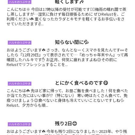
軽くします🎶
ハルキのつぶやき
こんにちは🌞 今日は17時以降の受付が可能です🙆‍♀️梅雨の晴れ間で蒸
し蒸ししますが…湿気に負けず毎日頑張るために ぜひRelustを、ご
利用ください☘️ 重くなったカラダとキモチを軽くするお手伝いをさ
せていただきます✌...
知らない間に💦
ハルキのつぶやき
おはようございます☘️ さっき、なんとなーくスマホを見たんです👀そ
したら『12月29日』って表示されてて…『めっちゃ年末やん』って再
確認したハルキです✋ お正月、何気に疲れますよね😥その前に
Relustでリフレッシュすることを...
とにかく食べるのです😋
ハルキのつぶやき
こんにちは☘️ 先ほど家に帰って、お昼ご飯を食べました！何を食べた
か当てた方にはいい事が⁉️（特にない） 寒い時はたくさん食べて、免
疫つけましょう😉食べないと身体も冷えていいことないですしね💦
Relust、夕方からも頑...
残り2日😊
ハルキのつぶやき
おはようございます☘️ 今年も残り2日になりました✨2023年、やり残