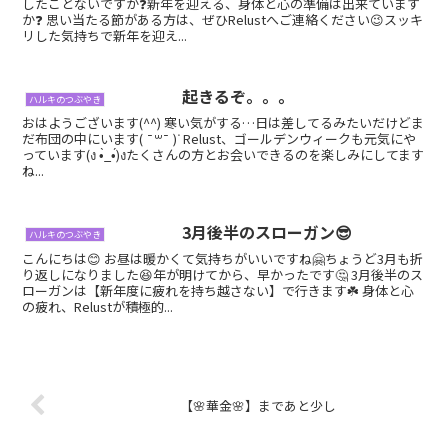
したことないですか❓新年を迎える、身体と心の準備は出来ています
か❓ 思い当たる節がある方は、ぜひRelustへご連絡ください😉スッキ
リした気持ちで新年を迎え...
起きるぞ。。。
ハルキのつぶやき
おはようございます(^^) 寒い気がする…日は差してるみたいだけどま
だ布団の中にいます( ¯꒳​¯ )ᐝ Relust、ゴールデンウィークも元気にや
っています(ง •̀_•́)งたくさんの方とお会いできるのを楽しみにしてます
ね...
3月後半のスローガン😎
ハルキのつぶやき
こんにちは😊 お昼は暖かくて気持ちがいいですね🤗ちょうど3月も折
り返しになりました😆年が明けてから、早かったです🤔 3月後半のス
ローガンは【新年度に疲れを持ち越さない】で行きます☘️ 身体と心
の疲れ、Relustが積極的...
【🌸華金🌸】まであと少し