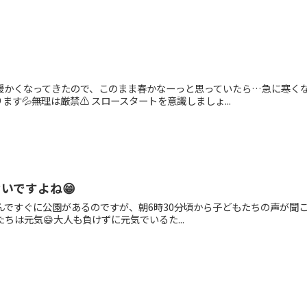
近暖かくなってきたので、このまま春かなーっと思っていたら…急に寒くな
す💦無理は厳禁⚠️ スロースタートを意識しましょ...
いですよね😁
挟んですぐに公園があるのですが、朝6時30分頃から子どもたちの声が聞こえ
たちは元気😄大人も負けずに元気でいるた...