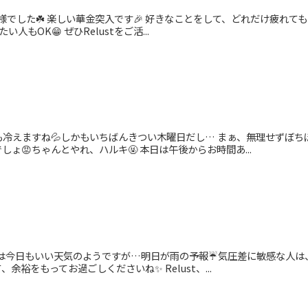
様でした☘️ 楽しい華金突入です🎉 好きなことをして、どれだけ疲れて
人もOK😁 ぜひRelustをご活...
冷えますね💦しかもいちばんきつい木曜日だし… まぁ、無理せずぼちぼ
ょ😡ちゃんとやれ、ハルキ🤬 本日は午後からお時間あ...
崎は今日もいい天気のようですが…明日が雨の予報☔気圧差に敏感な人は
余裕をもってお過ごしくださいね✨ Relust、...