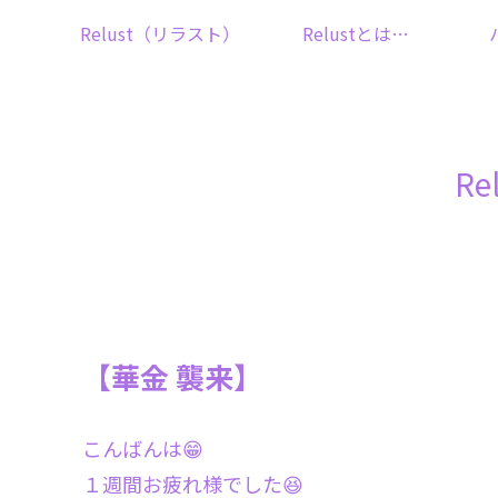
Relust（リラスト）
Relustとは…
R
【華金 襲来】
こんばんは😁
１週間お疲れ様でした😆