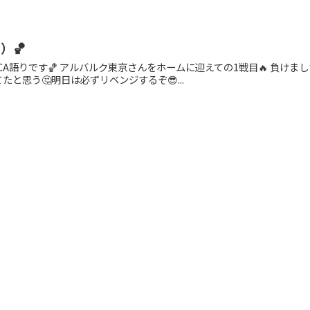
）🏀
ELCA語りです🏀 アルバルク東京さんをホームに迎えての1戦目🔥 負け
と思う🤔明日は必ずリベンジするぞ😎...