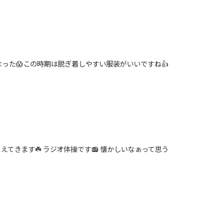
った😱この時期は脱ぎ着しやすい服装がいいですね👍
てきます☘️ ラジオ体操です📻 懐かしいなぁって思う