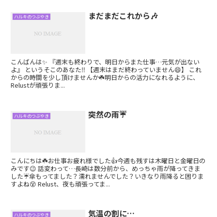
まだまだこれから🎶
ハルキのつぶやき
こんばんは✨ 『週末も終わりで、明日からまた仕事…元気が出ない
よ』 というそこのあなた‼️ 【週末はまだ終わっていません😄】 これ
からの時間を少し頂けませんか☘️明日からの活力になれるように、
Relustが頑張りま...
突然の雨☔
ハルキのつぶやき
こんにちは☘️お仕事お疲れ様でした👍今週も残すは木曜日と金曜日の
みです😉 話変わって…長崎は数分前から、めっちゃ雨が降ってきま
した☔傘もってました？濡れませんでした？いきなり雨降ると困りま
すよね😵 Relust、夜も頑張ってま...
気温の割に…
ハルキのつぶやき