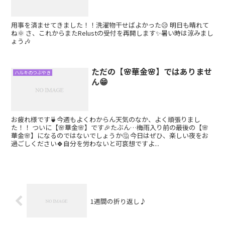
用事を済ませてきました！！洗濯物干せばよかった😥 明日も晴れて
ね🌞 さ、これからまたRelustの受付を再開します✨暑い時は涼みまし
ょう🎶
ただの【🌸華金🌸】ではありませ
ハルキのつぶやき
ん😁
お疲れ様です🍵今週もよくわからん天気のなか、よく頑張りまし
た！！ ついに【🌸華金🌸】です🎉たぶん…梅雨入り前の最後の【🌸
華金🌸】になるのではないでしょうか🤔 今日はぜひ、楽しい夜をお
過ごしください🍀自分を労わないと可哀想ですよ...
1週間の折り返し♪