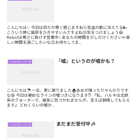
こんにちは✨ 今日は何だか寒く感じますね💦気温の割に冷えてる🌬
こういう時に風邪をひきやすいんですよね😥気をつけましょう😷
Relustは寒さに負けず営業中✨あなたの時間を少しだけください🤏楽
しい時間を過ごしたいな😉お待ちしてま...
『嘘』というのが嘘かも？
ハルキのつぶやき
こんにちは☂️ 一旦、家に戻りました🏠あめが降ったりやんだりです
な😆 今日は絶妙なラインの嘘つきになります✋ 『私、ハルキは北欧
系のクォーターで、滅多に気づかれませんが、言えば納得してもらえ
ます』 どれくらいの嘘か...
まだまだ受付中🎶
ハルキのつぶやき