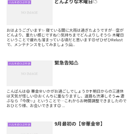
どんよりな木曜日☁️
ハルキのつぶやき
おはようございます✨ 寝ている間に大雨は過ぎたようですが…空が
どんより、重たい感じですね☁️気持ちまでどんよりしそう💦 木曜日
ということで疲れも溜まっている頃だと思います😣ぜひぜひRelust
で、メンテナンスをしてみましょう🤗...
緊急告知⚠️
ハルキのつぶやき
こんばんは😄 華金🌸いかがお過ごしでしょうか❓ 明日からの三連休
は天気が怪しい😒おくんちに重なりますし、道路も渋滞しそう🚗 遊
ぶなら『今夜✨』ということで…これからお時間調整できましたので
おひとり様、お会いできます😉 ...
9月最初の【🌸華金🌸】
ハルキのつぶやき