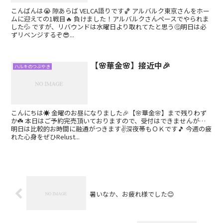
こんばんは😭 隙あらば VELCA語りです🏀 アルバルク東京さんをホー
ムに迎えての1戦目🔥 負けました！アルバルクさんペースでやられま
した💦 ですが、リバウンドは水曜日より取れてたと思う🤔明日は必
ずリベンジするぞ😎...
【🌸華金🌸】接近中🎉
ハルキのつぶやき
こんにちは☀️ 金曜のお昼になりました🎉【🌸華金🌸】まで残りわず
か☘️ 本日はご予約完売頂いておりますので、受付はできませんが…
明日は比較的お時間に融通がつきます✌️深夜帯もＯＫです🎵 今週の疲
れた心身をぜひRelust...
暑いなか、お疲れ様でした😊