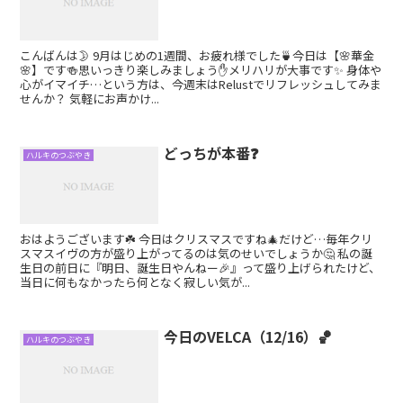
こんばんは🌛 9月はじめの1週間、お疲れ様でした🍵今日は【🌸華金
🌸】です🍻思いっきり楽しみましょう✋メリハリが大事です✨ 身体や
心がイマイチ…という方は、今週末はRelustでリフレッシュしてみま
せんか？ 気軽にお声かけ...
どっちが本番❓
ハルキのつぶやき
おはようございます☘️ 今日はクリスマスですね🎄だけど…毎年クリ
スマスイヴの方が盛り上がってるのは気のせいでしょうか🤔 私の誕
生日の前日に『明日、誕生日やんねー🎉』って盛り上げられたけど、
当日に何もなかったら何となく寂しい気が...
今日のVELCA（12/16）🏀
ハルキのつぶやき