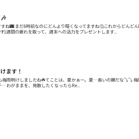
🎶
ですね🌃 まだ6時前なのにどんより暗くなってますね🤔これからどんど
❓1週間の疲れを取って、週末への活力をプレゼントします...
受けます！
も梅雨明けしましたね☘️てことは、夏かぁー。夏…長いの嫌だな⤵︎⤵︎ 
 わがままを、発散したくなったらRe...