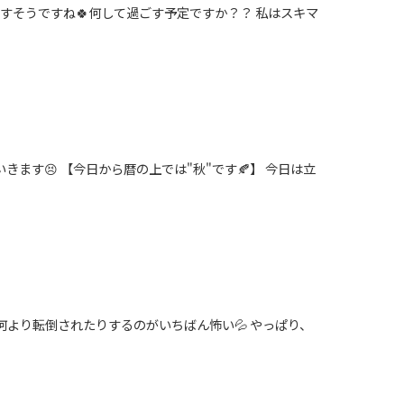
やすそうですね🍀何して過ごす予定ですか？？ 私はスキマ
ます😣 【今日から暦の上では"秋"です🍂】 今日は立
何より転倒されたりするのがいちばん怖い💦 やっぱり、