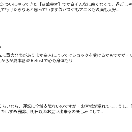
😊 ついにやってきた【🌸華金🌸】です🥃そんなに寒くなくて、過ごし
て行けたらなぁと思っています📺バスケもアニメも映画も大好...

んに重大発表があります😆人によってはショックを受けるかもですが…いき
らが夏本番🍉 Relustで心も身体もリ...
崎くらいなら、運転に全然支障ないのですが…お客様が濡れてしまうし、
はず☘️ 是非、明日以降お会い出来るの楽しみにして...