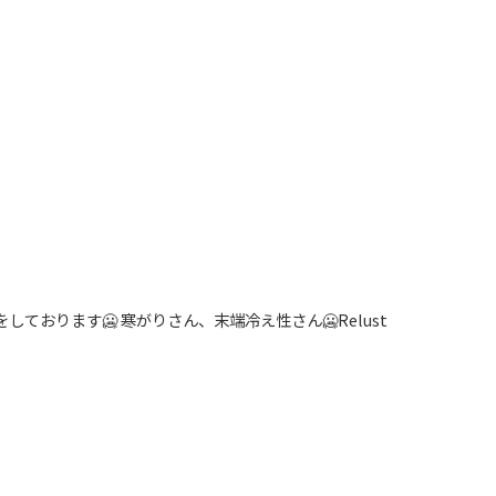
ております🥶 寒がりさん、末端冷え性さん🥶Relust