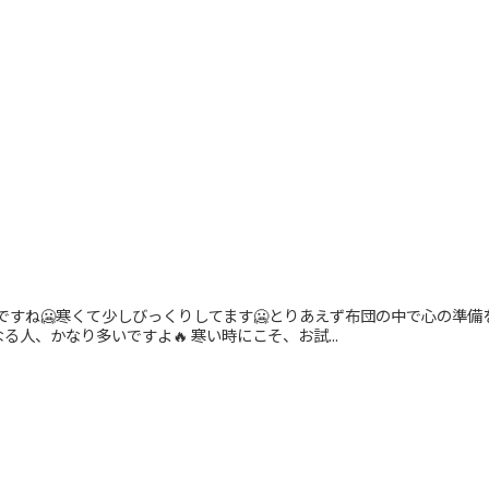
月ですね🥶寒くて少しびっくりしてます🥶とりあえず布団の中で心の準備をし
人、かなり多いですよ🔥 寒い時にこそ、お試...