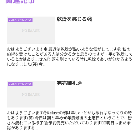
乾燥を感じる🤔
ハルキのつぶやき
おはようございます☀️ 最近は乾燥が酷いような気がしてます😖 私の
施術を受けたことがある人は分かるかと思うのですが…手が乾燥して
いるとかはありません✋ 頭を剃っている時に乾燥ぐあいが分かるよう
になりました(笑) 今...
完売御礼🎉
ハルキのつぶやき
おはようございます✋Relustの朝は早い…とかもあればゆっくりの時
もあります(笑) 今日は割と早め☀️年度最後の土曜日ということで、皆
さん疲れている様子🤔 予約完売いただいております🏋️‍♂️明日はまだ余
裕があります✌️ ...