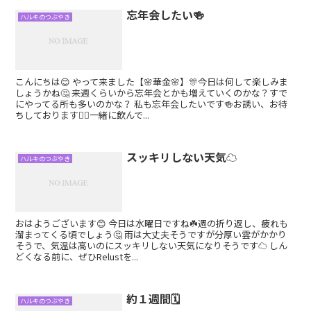
忘年会したい🍻
ハルキのつぶやき
こんにちは😊 やって来ました【🌸華金🌸】🎊今日は何して楽しみま
しょうかね🤔 来週くらいから忘年会とかも増えていくのかな？すで
にやってる所も多いのかな？ 私も忘年会したいです🍻お誘い、お待
ちしております🙇‍♂️一緒に飲んで...
スッキリしない天気☁
ハルキのつぶやき
おはようございます😊 今日は水曜日ですね☘️週の折り返し、疲れも
溜まってくる頃でしょう🤔 雨は大丈夫そうですが分厚い雲がかかり
そうで、気温は高いのにスッキリしない天気になりそうです☁ しん
どくなる前に、ぜひRelustを...
約１週間🗓
ハルキのつぶやき