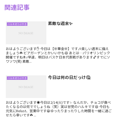
関連記事
素敵な週末✨
ハルキのつぶやき
おはようございます✋ 今日は【🌸華金🌸】です🎶楽しい週末に備え
ましょう☘️ ビアガーデンとかいいかも😆 あとは…パリオリンピック
開催ですね⛹️‍♂️早速、明日はバスケ日本代表戦があります🏀すでにソ
ワソワ(笑) 素敵...
今日は何の日だっけ🤔
ハルキのつぶやき
おはようございます☀今日は2/14(火)です✨ なんだか、チョコが食べ
たくなるのは何ででしょうね（笑）実は甘党のハルキです😆 今日も
元気にRelust、営業中です😁ゆったりまったりした時間を一緒に過ご
せたら幸いです☘️ ...