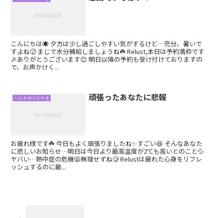
こんにちは☀️ 夕方は少し過ごしやすい気がするけど…充分、暑いで
すよね🥵 まじで水分補給しましょうね☘️ Relust,本日は予約満枠です
🎉ありがとうございます😊 明日以降の予約も受け付けておりますの
で、お声かけく...
頑張ったあなたに悲報
ハルキのつぶやき
お疲れ様です☘️ 今日もよく頑張りましたね✨すごい😆 そんなあなた
に悲しいお知らせ…明日は今日より最高温度が2℃も高いとのこと💦
ヤバい…熱中症の危機😫無理せずね🥲 Relustは疲れた心身をリフレ
ッシュするのに最...