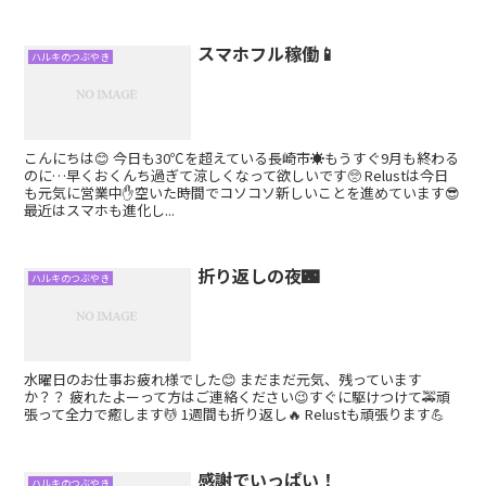
スマホフル稼働📱
ハルキのつぶやき
こんにちは😊 今日も30℃を超えている長崎市☀️もうすぐ9月も終わる
のに…早くおくんち過ぎて涼しくなって欲しいです🥺 Relustは今日
も元気に営業中✋空いた時間でコソコソ新しいことを進めています😎
最近はスマホも進化し...
折り返しの夜🌃
ハルキのつぶやき
水曜日のお仕事お疲れ様でした😊 まだまだ元気、残っています
か？？ 疲れたよーって方はご連絡ください😉すぐに駆けつけて🚕頑
張って全力で癒します💆 1週間も折り返し🔥 Relustも頑張ります💪
感謝でいっぱい！
ハルキのつぶやき