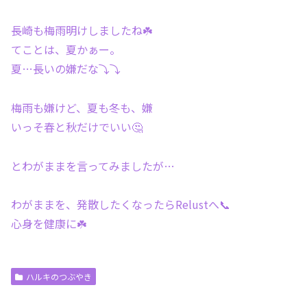
長崎も梅雨明けしましたね☘️
てことは、夏かぁー。
夏…長いの嫌だな⤵︎⤵︎
梅雨も嫌けど、夏も冬も、嫌
いっそ春と秋だけでいい🤔
とわがままを言ってみましたが…
わがままを、発散したくなったらRelustへ📞
心身を健康に☘️
ハルキのつぶやき