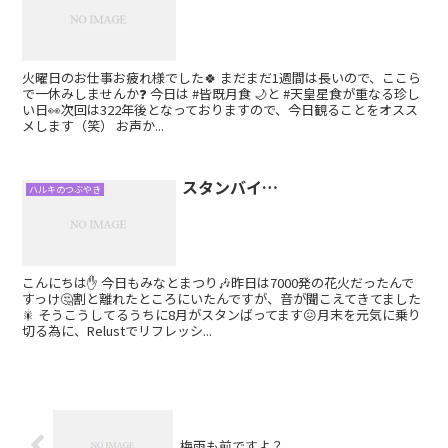
火曜日のお仕事お疲れ様でした🍀 まだまだ1週間は長いので、ここら
で一休みしませんか❓ 今日は #皆既月食 🌙と #天皇星食が重なる珍し
い日👀次回は322年後となっておりますので、今日観ることをオスス
メします（笑） お声か...
スタンバイ…
ハルキのつぶやき
こんにちは✋ 今日もみなとまつり🎶昨日は7000発の花火だったんで
すっけ🤔割と離れたところにいたんですが、音が聞こえてきてました
🎇 そうこうしてるうちに8月がスタンばってます😖月末を元気に乗り
切る為に、Relustでリフレッシ...
梅雨も前ですよ？