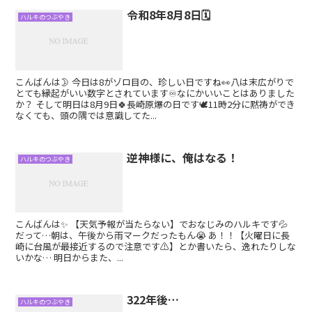
令和8年8月8日🗓
ハルキのつぶやき
こんばんは🌛 今日は8がゾロ目の、珍しい日ですね👀八は末広がりで
とても縁起がいい数字とされています♾️なにかいいことはありました
か？ そして明日は8月9日🍀長崎原爆の日です🕊11時2分に黙祷ができ
なくても、頭の隅では意識してた...
逆神様に、俺はなる！
ハルキのつぶやき
こんばんは✨ 【天気予報が当たらない】でおなじみのハルキです💦
だって…朝は、午後から雨マークだったもん😭 あ！！【火曜日に長
崎に台風が最接近するので注意です⚠️】とか書いたら、逸れたりしな
いかな… 明日からまた、...
322年後…
ハルキのつぶやき