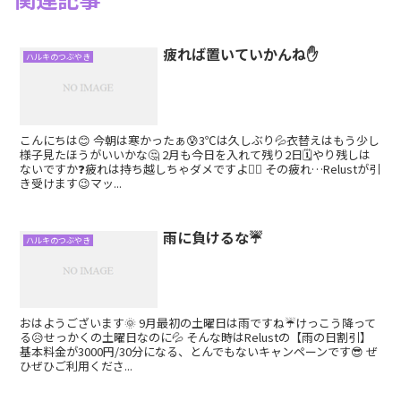
疲れば置いていかんね✋
ハルキのつぶやき
こんにちは😊 今朝は寒かったぁ😰3℃は久しぶり💦衣替えはもう少し
様子見たほうがいいかな🤔 2月も今日を入れて残り2日🗓やり残しは
ないですか❓疲れは持ち越しちゃダメですよ🙅‍♂️ その疲れ…Relustが引
き受けます😉マッ...
雨に負けるな☔
ハルキのつぶやき
おはようございます🌞 9月最初の土曜日は雨ですね☔けっこう降って
る😥せっかくの土曜日なのに💦 そんな時はRelustの【雨の日割引】
基本料金が3000円/30分になる、とんでもないキャンペーンです😎 ぜ
ひぜひご利用くださ...