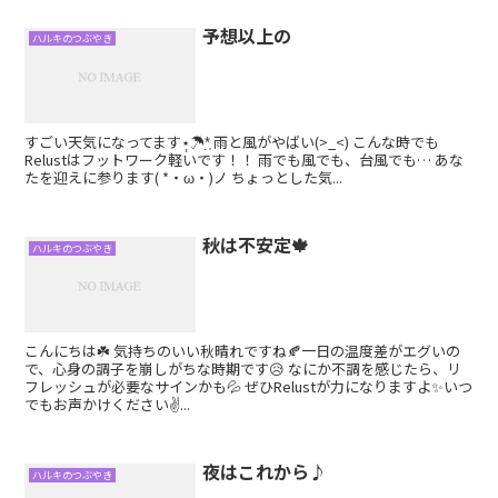
予想以上の
ハルキのつぶやき
すごい天気になってます⋆̩☂︎*̣̩ 雨と風がやばい(>_<) こんな時でも
Relustはフットワーク軽いです！！ 雨でも風でも、台風でも… あな
たを迎えに参ります( *・ω・)ノ ちょっとした気...
秋は不安定🍁
ハルキのつぶやき
こんにちは☘️ 気持ちのいい秋晴れですね🍂一日の温度差がエグいの
で、心身の調子を崩しがちな時期です😥 なにか不調を感じたら、リ
フレッシュが必要なサインかも💦 ぜひRelustが力になりますよ✨いつ
でもお声かけください✌️...
夜はこれから♪
ハルキのつぶやき