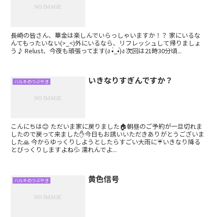
長崎の皆さん、華金は楽しんでいらっしゃいますか！？ 家にいるな
んてもったいない(>_<)外にいるなら、リフレッシュして帰りましょ
う♪ Relust、今夜も頑張ってます(ง •̀_•́)ง 次回は21時30分頃...
いきなりすぎんですか？
ハルキのつぶやき
こんにちは😊 ただいま家に戻りました🏠朝昼のご予約が一旦切れま
したので戻って来ました✋今日もお誘いいただきありがとうございま
した🙏 今からゆっくりしようとしたらすごい大雨に☔いきなり降る
とびっくりしますよね💦 濡れんでよ...
黄色信号
ハルキのつぶやき