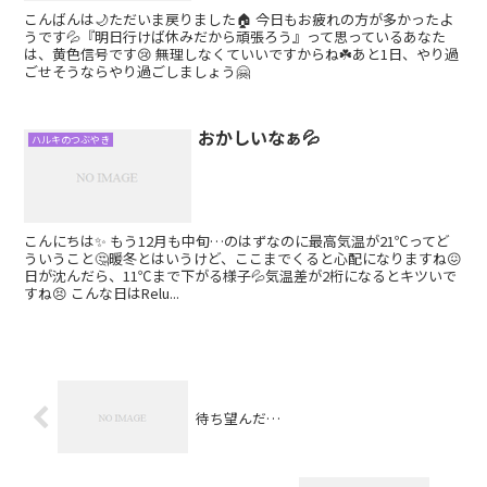
こんばんは🌙ただいま戻りました🏠 今日もお疲れの方が多かったよ
うです💦『明日行けば休みだから頑張ろう』って思っているあなた
は、黄色信号です😢 無理しなくていいですからね☘️あと1日、やり過
ごせそうならやり過ごしましょう🤗
おかしいなぁ💦
ハルキのつぶやき
こんにちは✨ もう12月も中旬…のはずなのに最高気温が21℃ってど
ういうこと🤔暖冬とはいうけど、ここまでくると心配になりますね😖
日が沈んだら、11℃まで下がる様子💦気温差が2桁になるとキツいで
すね😣 こんな日はRelu...
待ち望んだ…