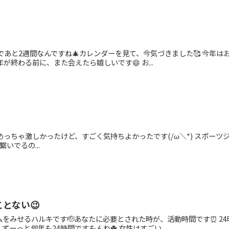
まであと2週間なんですね🎄カレンダーを見て、今気づきました🥰 今
年が終わる前に、また会えたら嬉しいです😄 お...
めっちゃ激しかったけど、すごく気持ちよかったです(/ω＼*) スポーツジム
h繋いでるの...
とない😉
ムをみせるハルキです🫡あなたに必要とされた時が、活動時間です⏰ 2
ずーっと何年も24時間ですもんね☘️ 女性はすごい...