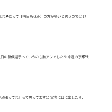
よね☘️だって【明日も休み】の方が多いと思うので🤔 け
誕生日の狩俣選手っていうのも胸アツでした🎉 来週の京都戦
頑張ってね』って思ってます😊 実際に口に出したら、