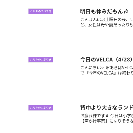
明日も休みだもん🎶
ハルキのつぶやき
こんばんは🌙土曜日の夜、
ど、女性は母や妻だったり役
今日のVELCA（4/28
ハルキのつぶやき
こんにちは✨ 隙あらばVEL
で『今年のVELCA』は終わり
背中より大きなランド
ハルキのつぶやき
お疲れ様です🍵 今日は小
【声かけ事案】になりそうなの