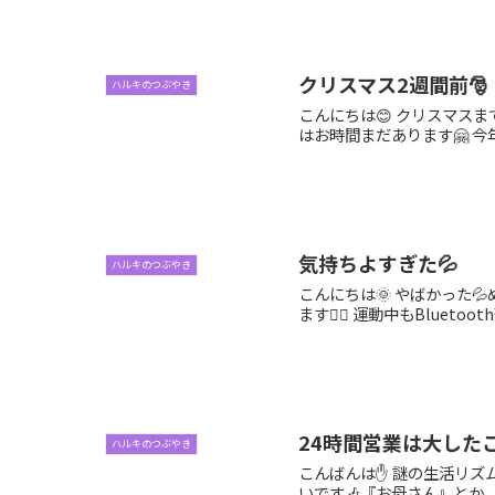
クリスマス2週間前🎅
ハルキのつぶやき
こんにちは😊 クリスマス
はお時間まだあります🤗 今
気持ちよすぎた💦
ハルキのつぶやき
こんにちは🌞 やばかった💦
ます🙆‍♀️ 運動中もBluetoot
24時間営業は大したこ
ハルキのつぶやき
こんばんは✋ 謎の生活リズ
いです🎶『お母さん』とか、