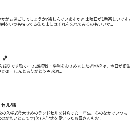
いかがお過ごしでしょうか❓楽しんでいますか🎉 土曜日が1番楽しいです
割をいつも持ってる💦たまにはそれを忘れてみるのもいいか...
）🏀
CA 語りです🥰 ホーム最終戦…勝利をおさめました🏀MVPは、今日が
かぁ…ほんとありがとう☘️ 来週...
セル🎒
学校の入学式✋大きめのランドセルを背負った一年生、心のなかでいつも『
が怖いとこです(笑) 入学式を見守ったお母さんもお...