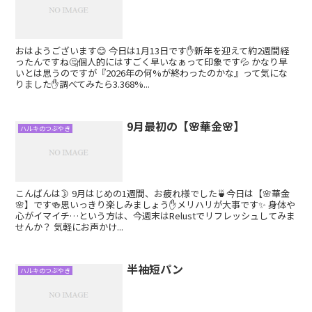
おはようございます😊 今日は1月13日です✋新年を迎えて約2週間経
ったんですね🤔個人的にはすごく早いなぁって印象です💦 かなり早
いとは思うのですが『2026年の何%が終わったのかな』って気にな
りました✋調べてみたら3.368%...
9月最初の【🌸華金🌸】
ハルキのつぶやき
こんばんは🌛 9月はじめの1週間、お疲れ様でした🍵今日は【🌸華金
🌸】です🍻思いっきり楽しみましょう✋メリハリが大事です✨ 身体や
心がイマイチ…という方は、今週末はRelustでリフレッシュしてみま
せんか？ 気軽にお声かけ...
半袖短パン
ハルキのつぶやき