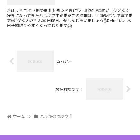
おはようございます☀ 朝起きたときに少し肌寒い感覚が、何となく
好きになってきたハルキです🍂まだこの時期は、半袖短パンで寝てま
す😴楽なんだもん🥺 日曜日、楽しんじゃいましょう✋Relustは、本
日予約取りやすくなっております🤗
ぬっかー
お疲れ様です！
ホーム
ハルキのつぶやき