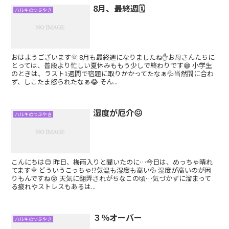
8月、最終週🗓
ハルキのつぶやき
おはようございます🌞 8月も最終週になりましたね✋お母さんたちに
とっては、普段より忙しい夏休みももう少しで終わりです😁 小学生
のときは、ラスト1週間で宿題に取りかかってたなぁ💦当然間に合わ
ず、しこたま怒られたなぁ😂 そん...
湿度が厄介😖
ハルキのつぶやき
こんにちは😊 昨日、梅雨入りと聞いたのに…今日は、めっちゃ晴れ
てます🌞 どういうこっちゃ⁉️気温も湿度も高い💦 湿度が高いのが困
りもんですね😵 天気に翻弄されがちなこの頃…気づかずに溜まって
る疲れやストレスもあるは...
３％オーバー
ハルキのつぶやき