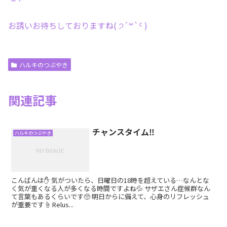
お誘いお待ちしておりますね( ੭´꒳`ᑦ )
ハルキのつぶやき
関連記事
チャンスタイム‼️
ハルキのつぶやき
こんばんは✋ 気がついたら、日曜日の18時を超えている…なんとな
く気が重くなる人が多くなる時間ですよね💦 サザエさん症候群なん
て言葉もあるくらいです🥺 明日からに備えて、心身のリフレッシュ
が重要です☝️ Relus...